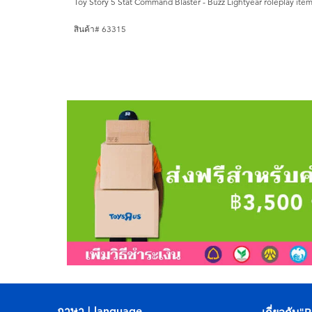
Toy Story 5 Stat Command Blaster - Buzz Lightyear roleplay item
สินค้า# 63315
ภาษา | language