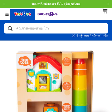
จัดส่งฟรีตั้งแต่ ฿3,500 ขึ้นไป
ดูข้อมูลเพิ่มเติม
กลับ
กลับ
กลับ
หมวดหมู่
แบรนด์
Age
ดูทั้งหมด
แอคชั่นฟิกเกอร์ และการสวมบทบาทเป็นฮีโร่
Toy Story ทอย สตอรี่
0~2 ปี
เข้าสู่ระบบ / สมัครสมาชิก
จักรยาน สกู๊ตเตอร์ และรถขาไถ
Super Mario ซูเปอร์ มาริโอ้
3~4 ปี
ตัวต่อและ LEGO
Star Wars
5~7 ปี
รถของเล่น, รถบรรทุกของเล่น, รถไฟของเล่น
LEGOเลโก้
8~11 ปี
และรีโมทบังคับ
กิจกรรมและงานคราฟท์
Blokees บล็อคคีส์
12~14 ปี
ตุ๊กตาและของสะสม
Zuru ซูรู
14+ ปี