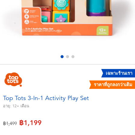
อุปกรณ์อิเล็คทรอนิกส์
X-Shot
เกมและพัซเซิล
playpop
ของเล่นเพื่อการเรียนรู้
Barbie บาร์บี้
กิจกรรมกลางแจ้งและกีฬา
Disney ดิสนีย์
ปาร์ตี้
Marvel มาร์เวล
เฉพาะร้านเรา
ราคาที่ถูกลงกว่าเดิม
อุปกรณ์แต่งตัวและการสวมบทบาท
Hot Wheels ฮ็อตวีลส์
Top Tots 3-In-1 Activity Play Set
ของเล่นนุ่มนิ่ม
อายุ:
12+
เดือน
฿1,199
ไอเทมฤดูร้อน
ลดราคาจาก
ถึง
฿1,499