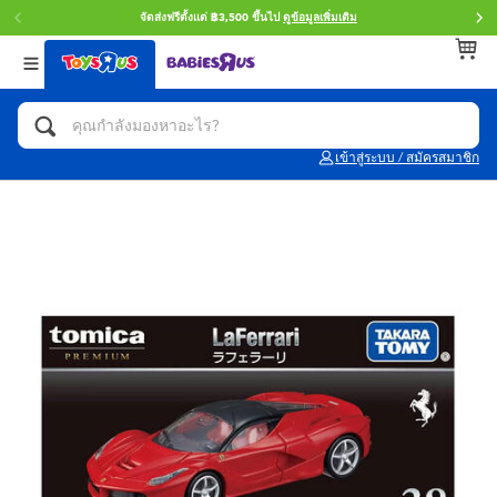
จัดส่งฟรีตั้งแต่ ฿3,500 ขึ้นไป
ดูข้อมูลเพิ่มเติม
กลับ
กลับ
กลับ
หมวดหมู่
แบรนด์
Age
ดูทั้งหมด
แอคชั่นฟิกเกอร์ และการสวมบทบาทเป็นฮีโร่
Toy Story ทอย สตอรี่
0~2 ปี
เข้าสู่ระบบ / สมัครสมาชิก
จักรยาน สกู๊ตเตอร์ และรถขาไถ
Super Mario ซูเปอร์ มาริโอ้
3~4 ปี
ตัวต่อและ LEGO
Star Wars
5~7 ปี
รถของเล่น, รถบรรทุกของเล่น, รถไฟของเล่น
LEGOเลโก้
8~11 ปี
และรีโมทบังคับ
กิจกรรมและงานคราฟท์
Blokees บล็อคคีส์
12~14 ปี
ตุ๊กตาและของสะสม
Zuru ซูรู
14+ ปี