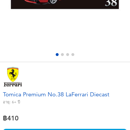
อุปกรณ์อิเล็คทรอนิกส์
X-Shot
เกมและพัซเซิล
playpop
ของเล่นเพื่อการเรียนรู้
Barbie บาร์บี้
กิจกรรมกลางแจ้งและกีฬา
Disney ดิสนีย์
ปาร์ตี้
Marvel มาร์เวล
อุปกรณ์แต่งตัวและการสวมบทบาท
Hot Wheels ฮ็อตวีลส์
Tomica Premium No.38 LaFerrari Diecast
ของเล่นนุ่มนิ่ม
อายุ:
6+
ปี
฿410
ไอเทมฤดูร้อน