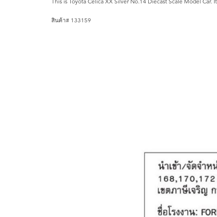
This is Toyota Celica XX Silver No.14 Diecast Scale Model Car. I
สินค้า# 133159