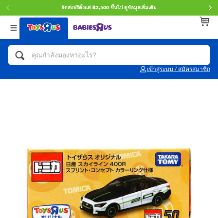
จัดส่งฟรีตั้งแต่ ฿3,500 ขึ้นไป
ดูข้อมูลเพิ่มเติม
กลับ
กลับ
กลับ
หมวดหมู่
แบรนด์
Age
ดูทั้งหมด
แอคชั่นฟิกเกอร์ และการสวมบทบาทเป็นฮีโร่
Toy Story ทอย สตอรี่
0~2 ปี
เข้าสู่ระบบ / สมัครสมาชิก
จักรยาน สกู๊ตเตอร์ และรถขาไถ
Super Mario ซูเปอร์ มาริโอ้
3~4 ปี
ตัวต่อและ LEGO
Star Wars
5~7 ปี
รถของเล่น, รถบรรทุกของเล่น, รถไฟของเล่น
LEGOเลโก้
8~11 ปี
และรีโมทบังคับ
กิจกรรมและงานคราฟท์
Blokees บล็อคคีส์
12~14 ปี
ตุ๊กตาและของสะสม
Zuru ซูรู
14+ ปี