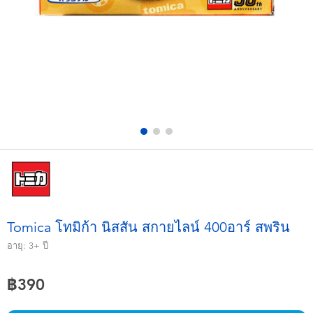
อุปกรณ์อิเล็คทรอนิกส์
X-Shot
เกมและพัซเซิล
playpop
ของเล่นเพื่อการเรียนรู้
Barbie บาร์บี้
กิจกรรมกลางแจ้งและกีฬา
Disney ดิสนีย์
ปาร์ตี้
Marvel มาร์เวล
อุปกรณ์แต่งตัวและการสวมบทบาท
Hot Wheels ฮ็อตวีลส์
Tomica โทมิก้า นิสสัน สกายไลน์ 400อาร์ สพริน
ของเล่นนุ่มนิ่ม
อายุ:
3+
ปี
฿390
ไอเทมฤดูร้อน