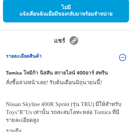
ของเล่นสำหรับเด็กทารกและวัยหัดเดิน
ไม่มี
แจ้งเตือนฉันเมื่อมีของกลับมาพร้อมจำหน่าย
แบตเตอรี่
Nintendo Switch
แชร์
กล่องสุ่ม
รายละเอียดสินค้า
ตัวละครเพี่อการสะสม
Tomica โทมิก้า นิสสัน สกายไลน์ 400อาร์ สพริน
สั่งซื้อล่วงหน้าเลย! รับต้นเดือนมิถุนายนนี้!
แกดเจ็ต
Nissan Skyline
400
R Sprint (
รุ่น
TRU)
มีให้สำหรับ
Toys"R"Us
เท่านั้น รถสะสมโลหะหล่อ
Tomica
ที่มี
รายละเอียดสูง
รวมถึง