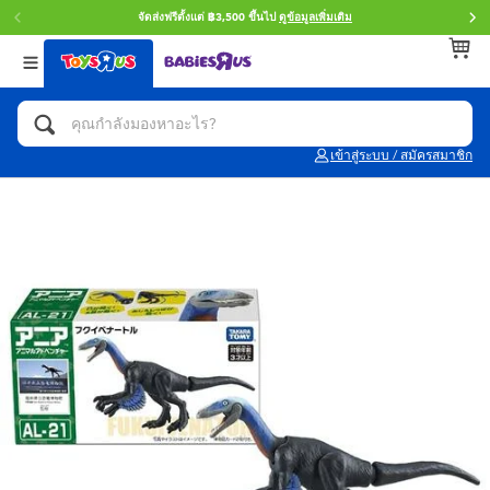
จัดส่งฟรีตั้งแต่ ฿3,500 ขึ้นไป
ดูข้อมูลเพิ่มเติม
กลับ
กลับ
กลับ
หมวดหมู่
แบรนด์
Age
ดูทั้งหมด
แอคชั่นฟิกเกอร์ และการสวมบทบาทเป็นฮีโร่
Toy Story ทอย สตอรี่
0~2 ปี
เข้าสู่ระบบ / สมัครสมาชิก
จักรยาน สกู๊ตเตอร์ และรถขาไถ
Super Mario ซูเปอร์ มาริโอ้
3~4 ปี
ตัวต่อและ LEGO
Star Wars
5~7 ปี
รถของเล่น, รถบรรทุกของเล่น, รถไฟของเล่น
LEGOเลโก้
8~11 ปี
และรีโมทบังคับ
กิจกรรมและงานคราฟท์
Blokees บล็อคคีส์
12~14 ปี
ตุ๊กตาและของสะสม
Zuru ซูรู
14+ ปี