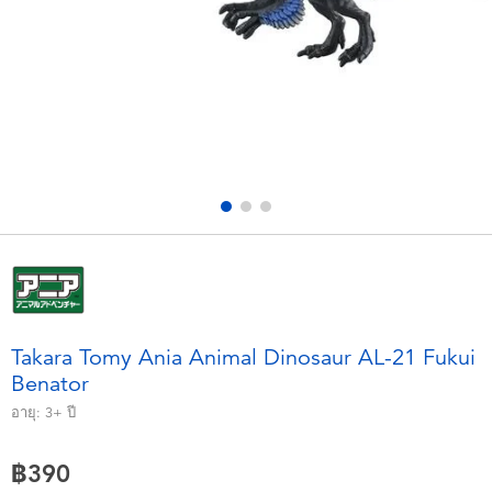
อุปกรณ์อิเล็คทรอนิกส์
X-Shot
เกมและพัซเซิล
playpop
ของเล่นเพื่อการเรียนรู้
Barbie บาร์บี้
กิจกรรมกลางแจ้งและกีฬา
Disney ดิสนีย์
ปาร์ตี้
Marvel มาร์เวล
อุปกรณ์แต่งตัวและการสวมบทบาท
Hot Wheels ฮ็อตวีลส์
Takara Tomy Ania Animal Dinosaur AL-21 Fukui
Benator
ของเล่นนุ่มนิ่ม
อายุ:
3+
ปี
ไอเทมฤดูร้อน
฿390