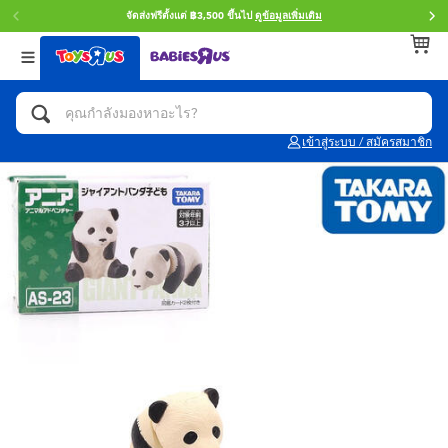
จัดส่งฟรีตั้งแต่ ฿3,500 ขึ้นไป
ดูข้อมูลเพิ่มเติม
กลับ
กลับ
กลับ
หมวดหมู่
แบรนด์
Age
ดูทั้งหมด
แอคชั่นฟิกเกอร์ และการสวมบทบาทเป็นฮีโร่
Toy Story ทอย สตอรี่
0~2 ปี
เข้าสู่ระบบ / สมัครสมาชิก
จักรยาน สกู๊ตเตอร์ และรถขาไถ
Super Mario ซูเปอร์ มาริโอ้
3~4 ปี
ตัวต่อและ LEGO
Star Wars
5~7 ปี
รถของเล่น, รถบรรทุกของเล่น, รถไฟของเล่น
LEGOเลโก้
8~11 ปี
และรีโมทบังคับ
กิจกรรมและงานคราฟท์
Blokees บล็อคคีส์
12~14 ปี
ตุ๊กตาและของสะสม
Zuru ซูรู
14+ ปี