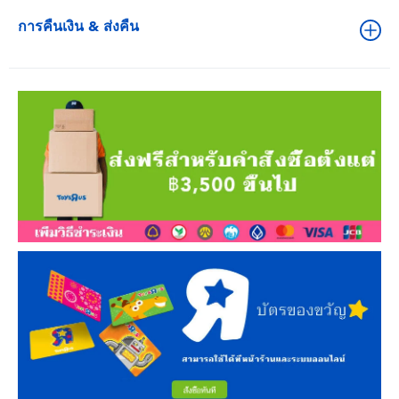
การคืนเงิน & ส่งคืน