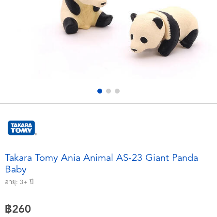
อุปกรณ์อิเล็คทรอนิกส์
X-Shot
เกมและพัซเซิล
playpop
ของเล่นเพื่อการเรียนรู้
Barbie บาร์บี้
กิจกรรมกลางแจ้งและกีฬา
Disney ดิสนีย์
ปาร์ตี้
Marvel มาร์เวล
อุปกรณ์แต่งตัวและการสวมบทบาท
Hot Wheels ฮ็อตวีลส์
Takara Tomy Ania Animal AS-23 Giant Panda
Baby
ของเล่นนุ่มนิ่ม
อายุ:
3+
ปี
ไอเทมฤดูร้อน
฿260