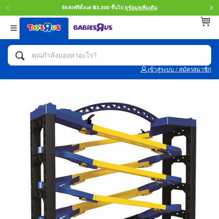
จัดส่งฟรีตั้งแต่ ฿3,500 ขึ้นไป
ดูข้อมูลเพิ่มเติม
กลับ
กลับ
กลับ
หมวดหมู่
แบรนด์
Age
ดูทั้งหมด
แอคชั่นฟิกเกอร์ และการสวมบทบาทเป็นฮีโร่
Toy Story ทอย สตอรี่
0~2 ปี
เข้าสู่ระบบ / สมัครสมาชิก
จักรยาน สกู๊ตเตอร์ และรถขาไถ
Super Mario ซูเปอร์ มาริโอ้
3~4 ปี
ตัวต่อและ LEGO
Star Wars
5~7 ปี
รถของเล่น, รถบรรทุกของเล่น, รถไฟของเล่น
LEGOเลโก้
8~11 ปี
และรีโมทบังคับ
กิจกรรมและงานคราฟท์
Blokees บล็อคคีส์
12~14 ปี
ตุ๊กตาและของสะสม
Zuru ซูรู
14+ ปี