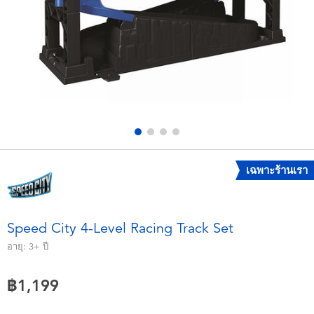
อุปกรณ์อิเล็คทรอนิกส์
X-Shot
เกมและพัซเซิล
playpop
ของเล่นเพื่อการเรียนรู้
Barbie บาร์บี้
กิจกรรมกลางแจ้งและกีฬา
Disney ดิสนีย์
ปาร์ตี้
Marvel มาร์เวล
เฉพาะร้านเรา
อุปกรณ์แต่งตัวและการสวมบทบาท
Hot Wheels ฮ็อตวีลส์
Speed City 4-Level Racing Track Set
ของเล่นนุ่มนิ่ม
อายุ:
3+
ปี
฿1,199
ไอเทมฤดูร้อน