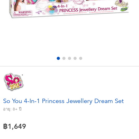
อุปกรณ์อิเล็คทรอนิกส์
X-Shot
เกมและพัซเซิล
playpop
ของเล่นเพื่อการเรียนรู้
Barbie บาร์บี้
กิจกรรมกลางแจ้งและกีฬา
Disney ดิสนีย์
ปาร์ตี้
Marvel มาร์เวล
อุปกรณ์แต่งตัวและการสวมบทบาท
Hot Wheels ฮ็อตวีลส์
So You 4-In-1 Princess Jewellery Dream Set
ของเล่นนุ่มนิ่ม
อายุ:
8+
ปี
฿1,649
ไอเทมฤดูร้อน