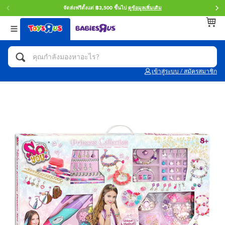
จัดส่งฟรีตั้งแต่ ฿3,500 ขึ้นไป
ดูข้อมูลเพิ่มเติม
กลับ
กลับ
กลับ
หมวดหมู่
แบรนด์
Age
ดูทั้งหมด
แอคชั่นฟิกเกอร์ และการสวมบทบาทเป็นฮีโร่
Toy Story ทอย สตอรี่
0~2 ปี
เข้าสู่ระบบ / สมัครสมาชิก
จักรยาน สกู๊ตเตอร์ และรถขาไถ
Super Mario ซูเปอร์ มาริโอ้
3~4 ปี
ตัวต่อและ LEGO
Star Wars
5~7 ปี
รถของเล่น, รถบรรทุกของเล่น, รถไฟของเล่น
LEGOเลโก้
8~11 ปี
และรีโมทบังคับ
กิจกรรมและงานคราฟท์
Blokees บล็อคคีส์
12~14 ปี
ตุ๊กตาและของสะสม
Zuru ซูรู
14+ ปี