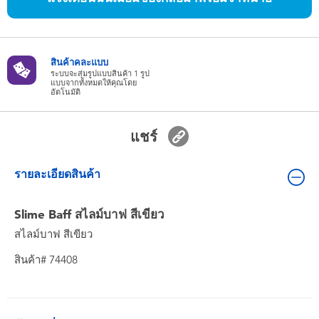
ของเล่นสำหรับเด็กทารกและวัยหัดเดิน
แบตเตอรี่
สินค้าคละแบบ
ระบบจะสุ่มรูปแบบสินค้า 1 รูป
แบบจากทั้งหมดให้คุณโดย
Nintendo Switch
อัตโนมัติ
กล่องสุ่ม
แชร์
ตัวละครเพี่อการสะสม
รายละเอียดสินค้า
แกดเจ็ต
Slime Baff สไลม์บาฟ สีเขียว
สไลม์บาฟ สีเขียว
สินค้า# 74408