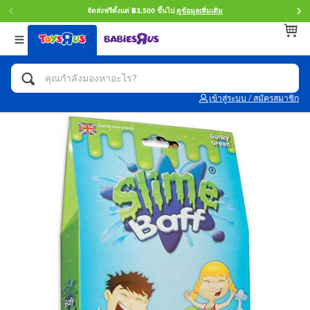
จัดส่งฟรีตั้งแต่ ฿3,500 ขึ้นไป
ดูข้อมูลเพิ่มเติม
กลับ
กลับ
กลับ
หมวดหมู่
แบรนด์
Age
ดูทั้งหมด
แอคชั่นฟิกเกอร์ และการสวมบทบาทเป็นฮีโร่
Toy Story ทอย สตอรี่
0~2 ปี
เข้าสู่ระบบ / สมัครสมาชิก
จักรยาน สกู๊ตเตอร์ และรถขาไถ
Super Mario ซูเปอร์ มาริโอ้
3~4 ปี
ตัวต่อและ LEGO
Star Wars
5~7 ปี
รถของเล่น, รถบรรทุกของเล่น, รถไฟของเล่น
LEGOเลโก้
8~11 ปี
และรีโมทบังคับ
กิจกรรมและงานคราฟท์
Blokees บล็อคคีส์
12~14 ปี
ตุ๊กตาและของสะสม
Zuru ซูรู
14+ ปี