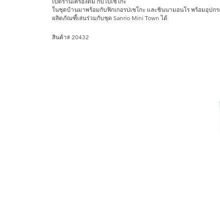
เปิดร้านเครื่องดื่ม กับโปเชโกะ
ในชุดบ้านมาพร้อมกับฟิกเกอรปเชโกะ และชินนามอนโร พร้อมอุปกร
ผลิตภัณฑี้เล่นร่วมกับชุด Sanrio Mini Town ได้
สินค้า# 20432