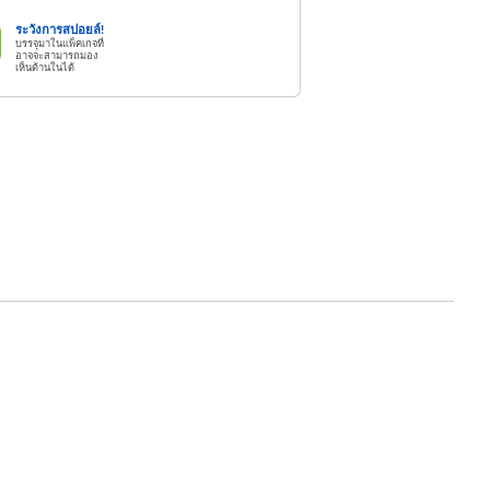
ระวังการสปอยล์!
บรรจุมาในแพ็คเกจที่
อาจจะสามารถมอง
เห็นด้านในได้