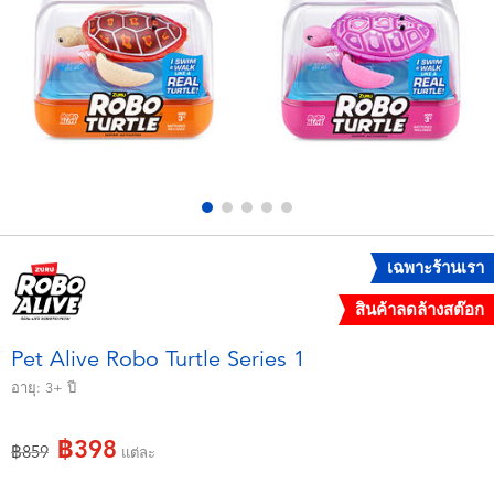
อุปกรณ์อิเล็คทรอนิกส์
X-Shot
เกมและพัซเซิล
playpop
ของเล่นเพื่อการเรียนรู้
Barbie บาร์บี้
กิจกรรมกลางแจ้งและกีฬา
Disney ดิสนีย์
ปาร์ตี้
Marvel มาร์เวล
เฉพาะร้านเรา
สินค้าลดล้างสต๊อก
อุปกรณ์แต่งตัวและการสวมบทบาท
Hot Wheels ฮ็อตวีลส์
Pet Alive Robo Turtle Series 1
ของเล่นนุ่มนิ่ม
อายุ:
3+
ปี
฿398
ไอเทมฤดูร้อน
ลดราคาจาก
ถึง
฿859
แต่ละ