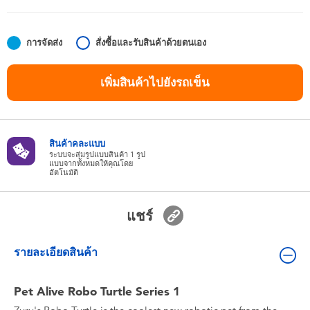
ของเล่นสำหรับเด็กทารกและวัยหัดเดิน
การจัดส่ง
สั่งซื้อและรับสินค้าด้วยตนเอง
แบตเตอรี่
เพิ่มสินค้าไปยังรถเข็น
Nintendo Switch
กล่องสุ่ม
สินค้าคละแบบ
ระบบจะสุ่มรูปแบบสินค้า 1 รูป
แบบจากทั้งหมดให้คุณโดย
ตัวละครเพี่อการสะสม
อัตโนมัติ
แกดเจ็ต
แชร์
รายละเอียดสินค้า
Pet Alive Robo Turtle Series 1