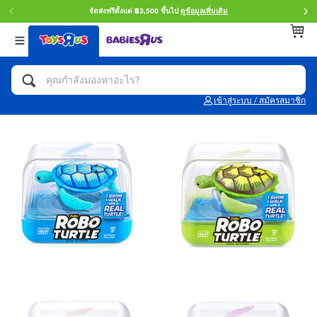
จัดส่งฟรีตั้งแต่ ฿3,500 ขึ้นไป
ดูข้อมูลเพิ่มเติม
กลับ
กลับ
กลับ
หมวดหมู่
แบรนด์
Age
ดูทั้งหมด
แอคชั่นฟิกเกอร์ และการสวมบทบาทเป็นฮีโร่
Toy Story ทอย สตอรี่
0~2 ปี
เข้าสู่ระบบ / สมัครสมาชิก
จักรยาน สกู๊ตเตอร์ และรถขาไถ
Super Mario ซูเปอร์ มาริโอ้
3~4 ปี
ตัวต่อและ LEGO
Star Wars
5~7 ปี
รถของเล่น, รถบรรทุกของเล่น, รถไฟของเล่น
LEGOเลโก้
8~11 ปี
และรีโมทบังคับ
กิจกรรมและงานคราฟท์
Blokees บล็อคคีส์
12~14 ปี
ตุ๊กตาและของสะสม
Zuru ซูรู
14+ ปี