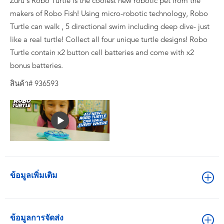
Zuru's Robo Turtle is the coolest new robotic pet from the
makers of Robo Fish! Using micro-robotic technology, Robo
Turtle can walk , 5 directional swim including deep dive- just
like a real turtle! Collect all four unique turtle designs! Robo
Turtle contain x2 button cell batteries and come with x2
bonus batteries.
สินค้า# 936593
ข้อมูลเพิ่มเติม
ข้อมูลการจัดส่ง