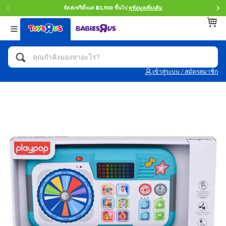
จัดส่งฟรีตั้งแต่ ฿3,500 ขึ้นไป
ดูข้อมูลเพิ่มเติม
กลับ
กลับ
กลับ
หมวดหมู่
แบรนด์
Age
ดูทั้งหมด
แอคชั่นฟิกเกอร์ และการสวมบทบาทเป็นฮีโร่
Toy Story ทอย สตอรี่
0~2 ปี
เข้าสู่ระบบ / สมัครสมาชิก
จักรยาน สกู๊ตเตอร์ และรถขาไถ
Super Mario ซูเปอร์ มาริโอ้
3~4 ปี
ตัวต่อและ LEGO
Star Wars
5~7 ปี
รถของเล่น, รถบรรทุกของเล่น, รถไฟของเล่น
LEGOเลโก้
8~11 ปี
และรีโมทบังคับ
กิจกรรมและงานคราฟท์
Blokees บล็อคคีส์
12~14 ปี
ตุ๊กตาและของสะสม
Zuru ซูรู
14+ ปี