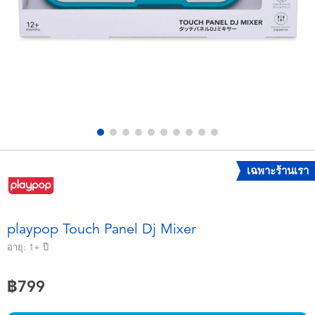
อุปกรณ์อิเล็คทรอนิกส์
X-Shot
เกมและพัซเซิล
playpop
ของเล่นเพื่อการเรียนรู้
Barbie บาร์บี้
กิจกรรมกลางแจ้งและกีฬา
Disney ดิสนีย์
ปาร์ตี้
Marvel มาร์เวล
เฉพาะร้านเรา
อุปกรณ์แต่งตัวและการสวมบทบาท
Hot Wheels ฮ็อตวีลส์
playpop Touch Panel Dj Mixer
ของเล่นนุ่มนิ่ม
อายุ:
1+
ปี
฿799
ไอเทมฤดูร้อน