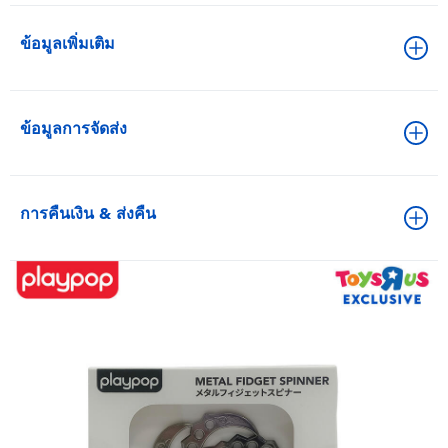
ข้อมูลเพิ่มเติม
ข้อมูลการจัดส่ง
การคืนเงิน & ส่งคืน