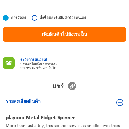
ของเล่นสำหรับเด็กทารกและวัยหัดเดิน
การจัดส่ง
สั่งซื้อและรับสินค้าด้วยตนเอง
แบตเตอรี่
เพิ่มสินค้าไปยังรถเข็น
Nintendo Switch
กล่องสุ่ม
ระวังการสปอยล์!
บรรจุมาในแพ็คเกจที่อาจจะ
สามารถมองเห็นด้านในได้
ตัวละครเพี่อการสะสม
แชร์
แกดเจ็ต
รายละเอียดสินค้า
playpop Metal Fidget Spinner
More than just a toy, this spinner serves as an effective stress