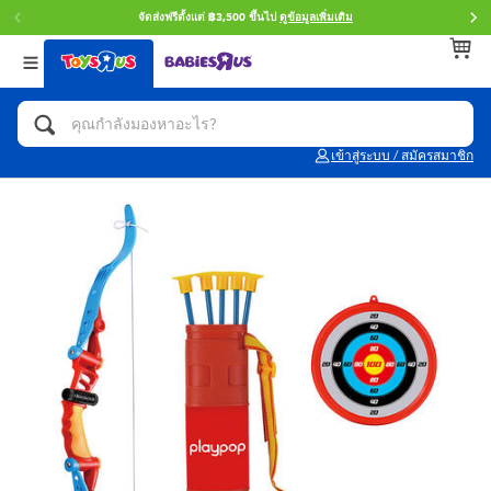
จัดส่งฟรีตั้งแต่ ฿3,500 ขึ้นไป
ดูข้อมูลเพิ่มเติม
กลับ
กลับ
กลับ
หมวดหมู่
แบรนด์
Age
ดูทั้งหมด
แอคชั่นฟิกเกอร์ และการสวมบทบาทเป็นฮีโร่
Toy Story ทอย สตอรี่
0~2 ปี
เข้าสู่ระบบ / สมัครสมาชิก
จักรยาน สกู๊ตเตอร์ และรถขาไถ
Super Mario ซูเปอร์ มาริโอ้
3~4 ปี
ตัวต่อและ LEGO
Star Wars
5~7 ปี
รถของเล่น, รถบรรทุกของเล่น, รถไฟของเล่น
LEGOเลโก้
8~11 ปี
และรีโมทบังคับ
กิจกรรมและงานคราฟท์
Blokees บล็อคคีส์
12~14 ปี
ตุ๊กตาและของสะสม
Zuru ซูรู
14+ ปี