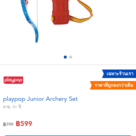
อุปกรณ์อิเล็คทรอนิกส์
X-Shot
เกมและพัซเซิล
playpop
ของเล่นเพื่อการเรียนรู้
Barbie บาร์บี้
กิจกรรมกลางแจ้งและกีฬา
Disney ดิสนีย์
ปาร์ตี้
Marvel มาร์เวล
เฉพาะร้านเรา
ราคาที่ถูกลงกว่าเดิม
อุปกรณ์แต่งตัวและการสวมบทบาท
Hot Wheels ฮ็อตวีลส์
playpop Junior Archery Set
ของเล่นนุ่มนิ่ม
อายุ:
3+
ปี
฿599
ไอเทมฤดูร้อน
ลดราคาจาก
ถึง
฿799