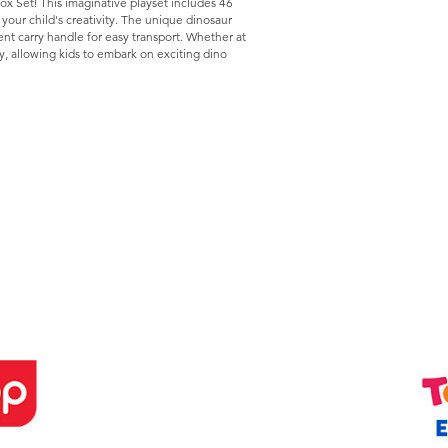
ox Set! This imaginative playset includes 46
 your child's creativity. The unique dinosaur
nt carry handle for easy transport. Whether at
y, allowing kids to embark on exciting dino