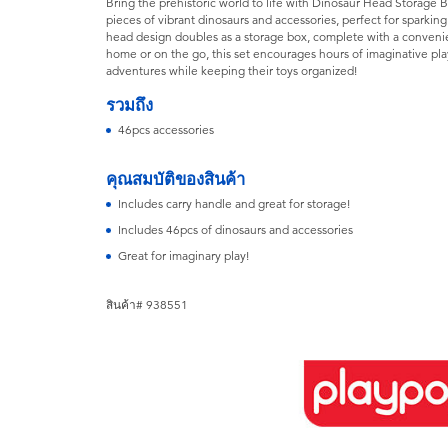
Bring the prehistoric world to life with Dinosaur Head Storage B
pieces of vibrant dinosaurs and accessories, perfect for sparking
head design doubles as a storage box, complete with a convenie
home or on the go, this set encourages hours of imaginative pla
adventures while keeping their toys organized!
รวมถึง
46pcs accessories
คุณสมบัติของสินค้า
Includes carry handle and great for storage!
Includes 46pcs of dinosaurs and accessories
Great for imaginary play!
สินค้า# 938551