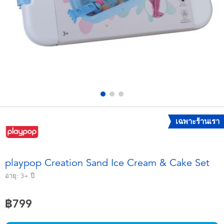
อุปกรณ์อิเล็คทรอนิกส์
X-Shot
เกมและพัซเซิล
playpop
ของเล่นเพื่อการเรียนรู้
Barbie บาร์บี้
กิจกรรมกลางแจ้งและกีฬา
Disney ดิสนีย์
ปาร์ตี้
Marvel มาร์เวล
เฉพาะร้านเรา
อุปกรณ์แต่งตัวและการสวมบทบาท
Hot Wheels ฮ็อตวีลส์
playpop Creation Sand Ice Cream & Cake Set
ของเล่นนุ่มนิ่ม
อายุ:
3+
ปี
฿799
ไอเทมฤดูร้อน