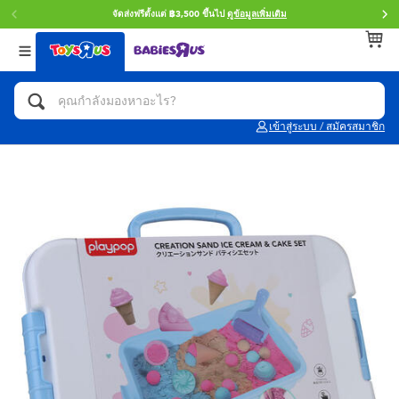
จัดส่งฟรีตั้งแต่ ฿3,500 ขึ้นไป
ดูข้อมูลเพิ่มเติม
กลับ
กลับ
กลับ
หมวดหมู่
แบรนด์
Age
ดูทั้งหมด
แอคชั่นฟิกเกอร์ และการสวมบทบาทเป็นฮีโร่
Toy Story ทอย สตอรี่
0~2 ปี
เข้าสู่ระบบ / สมัครสมาชิก
จักรยาน สกู๊ตเตอร์ และรถขาไถ
Super Mario ซูเปอร์ มาริโอ้
3~4 ปี
ตัวต่อและ LEGO
Star Wars
5~7 ปี
รถของเล่น, รถบรรทุกของเล่น, รถไฟของเล่น
LEGOเลโก้
8~11 ปี
และรีโมทบังคับ
กิจกรรมและงานคราฟท์
Blokees บล็อคคีส์
12~14 ปี
ตุ๊กตาและของสะสม
Zuru ซูรู
14+ ปี