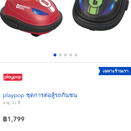
อุปกรณ์อิเล็คทรอนิกส์
X-Shot
เกมและพัซเซิล
playpop
ของเล่นเพื่อการเรียนรู้
Barbie บาร์บี้
กิจกรรมกลางแจ้งและกีฬา
Disney ดิสนีย์
ปาร์ตี้
Marvel มาร์เวล
เฉพาะร้านเรา
อุปกรณ์แต่งตัวและการสวมบทบาท
Hot Wheels ฮ็อตวีลส์
playpop ชุดการต่อสู้รถกันชน
ของเล่นนุ่มนิ่ม
อายุ:
3+
ปี
฿1,799
ไอเทมฤดูร้อน