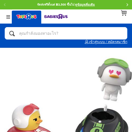
จัดส่งฟรีตั้งแต่ ฿3,500 ขึ้นไป
ดูข้อมูลเพิ่มเติม
กลับ
กลับ
กลับ
หมวดหมู่
แบรนด์
Age
ดูทั้งหมด
แอคชั่นฟิกเกอร์ และการสวมบทบาทเป็นฮีโร่
Toy Story ทอย สตอรี่
0~2 ปี
เข้าสู่ระบบ / สมัครสมาชิก
จักรยาน สกู๊ตเตอร์ และรถขาไถ
Super Mario ซูเปอร์ มาริโอ้
3~4 ปี
ตัวต่อและ LEGO
Star Wars
5~7 ปี
รถของเล่น, รถบรรทุกของเล่น, รถไฟของเล่น
LEGOเลโก้
8~11 ปี
และรีโมทบังคับ
กิจกรรมและงานคราฟท์
Blokees บล็อคคีส์
12~14 ปี
ตุ๊กตาและของสะสม
Zuru ซูรู
14+ ปี