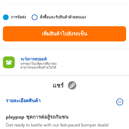
ของเล่นสำหรับเด็กทารกและวัยหัดเดิน
การจัดส่ง
สั่งซื้อและรับสินค้าด้วยตนเอง
แบตเตอรี่
เพิ่มสินค้าไปยังรถเข็น
Nintendo Switch
กล่องสุ่ม
ระวังการสปอยล์!
บรรจุมาในแพ็คเกจที่อาจจะ
สามารถมองเห็นด้านในได้
ตัวละครเพี่อการสะสม
แชร์
แกดเจ็ต
รายละเอียดสินค้า
playpop ชุดการต่อสู้รถกันชน
Get ready to battle with our fast-paced bumper duels!