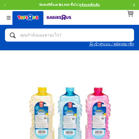
จัดส่งฟรีตั้งแต่ ฿3,500 ขึ้นไป
ดูข้อมูลเพิ่มเติม
กลับ
กลับ
กลับ
หมวดหมู่
แบรนด์
Age
ดูทั้งหมด
แอคชั่นฟิกเกอร์ และการสวมบทบาทเป็นฮีโร่
Toy Story ทอย สตอรี่
0~2 ปี
เข้าสู่ระบบ / สมัครสมาชิก
จักรยาน สกู๊ตเตอร์ และรถขาไถ
Super Mario ซูเปอร์ มาริโอ้
3~4 ปี
ตัวต่อและ LEGO
Star Wars
5~7 ปี
รถของเล่น, รถบรรทุกของเล่น, รถไฟของเล่น
LEGOเลโก้
8~11 ปี
และรีโมทบังคับ
กิจกรรมและงานคราฟท์
Blokees บล็อคคีส์
12~14 ปี
ตุ๊กตาและของสะสม
Zuru ซูรู
14+ ปี