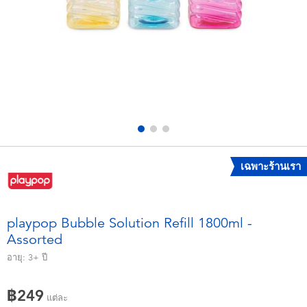
อุปกรณ์อิเล็คทรอนิกส์
X-Shot
เกมและพัซเซิล
playpop
ของเล่นเพื่อการเรียนรู้
Barbie บาร์บี้
กิจกรรมกลางแจ้งและกีฬา
Disney ดิสนีย์
ปาร์ตี้
Marvel มาร์เวล
เฉพาะร้านเรา
อุปกรณ์แต่งตัวและการสวมบทบาท
Hot Wheels ฮ็อตวีลส์
playpop Bubble Solution Refill 1800ml -
Assorted
ของเล่นนุ่มนิ่ม
อายุ:
3+
ปี
ไอเทมฤดูร้อน
฿249
แต่ละ