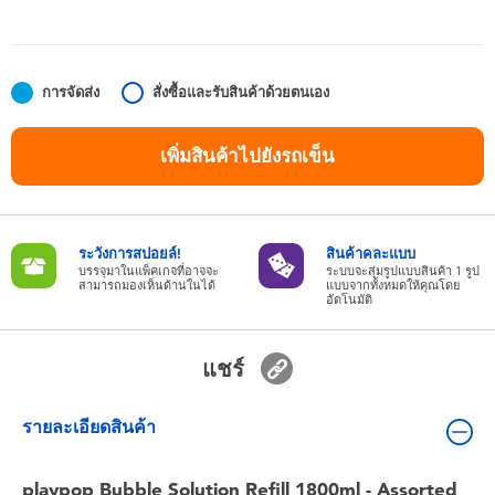
ของเล่นสำหรับเด็กทารกและวัยหัดเดิน
แบตเตอรี่
การจัดส่ง
สั่งซื้อและรับสินค้าด้วยตนเอง
Nintendo Switch
เพิ่มสินค้าไปยังรถเข็น
กล่องสุ่ม
ระวังการสปอยล์!
สินค้าคละแบบ
ตัวละครเพี่อการสะสม
บรรจุมาในแพ็คเกจที่อาจจะ
ระบบจะสุ่มรูปแบบสินค้า 1 รูป
สามารถมองเห็นด้านในได้
แบบจากทั้งหมดให้คุณโดย
อัตโนมัติ
แกดเจ็ต
แชร์
รายละเอียดสินค้า
playpop Bubble Solution Refill 1800ml - Assorted