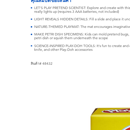
คุณสมบัติของสินค้า
LET'S PLAY PRETEND SCIENTIST: Explore and create with this 
really lights up (requires 3 AAA batteries, not included)
LIGHT REVEALS HIDDEN DETAILS: Fill a slide and place it und
NATURE-THEMED PLAYMAT: The mat encourages imaginative p
MAKE PETRI DISH SPECIMENS: Kids can mold pretend bugs, pla
petri dish or squish them underneath the scope
SCIENCE-INSPIRED PLAY-DOH TOOLS: It's fun to create and ex
knife, and other Play-Doh accessories
สินค้า# 48432