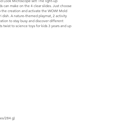
nd Look Microscope set! The light-up
ds can make on the 4 clear slides. Just choose
amp the creation and activate the WOW! Mold
i dish. A nature-themed playmat, 2 activity
ation to stay busy and discover different
ts twist to science toys for kids 3 years and up
es/284 g)