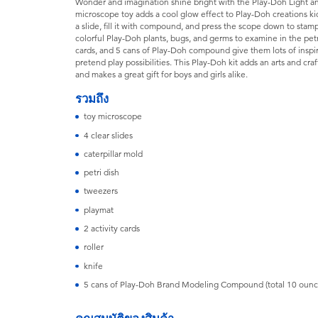
Wonder and imagination shine bright with the Play-Doh Light a
microscope toy adds a cool glow effect to Play-Doh creations ki
a slide, fill it with compound, and press the scope down to st
colorful Play-Doh plants, bugs, and germs to examine in the petr
cards, and 5 cans of Play-Doh compound give them lots of inspir
pretend play possibilities. This Play-Doh kit adds an arts and craf
and makes a great gift for boys and girls alike.
รวมถึง
toy microscope
4 clear slides
caterpillar mold
petri dish
tweezers
playmat
2 activity cards
roller
knife
5 cans of Play-Doh Brand Modeling Compound (total 10 ounc