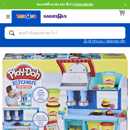
จัดส่งฟรีตั้งแต่ ฿3,500 ขึ้นไป
ดูข้อมูลเพิ่มเติม
กลับ
กลับ
กลับ
หมวดหมู่
แบรนด์
Age
ดูทั้งหมด
แอคชั่นฟิกเกอร์ และการสวมบทบาทเป็นฮีโร่
Toy Story ทอย สตอรี่
0~2 ปี
เข้าสู่ระบบ / สมัครสมาชิก
จักรยาน สกู๊ตเตอร์ และรถขาไถ
Super Mario ซูเปอร์ มาริโอ้
3~4 ปี
ตัวต่อและ LEGO
Star Wars
5~7 ปี
รถของเล่น, รถบรรทุกของเล่น, รถไฟของเล่น
LEGOเลโก้
8~11 ปี
และรีโมทบังคับ
กิจกรรมและงานคราฟท์
Blokees บล็อคคีส์
12~14 ปี
ตุ๊กตาและของสะสม
Zuru ซูรู
14+ ปี