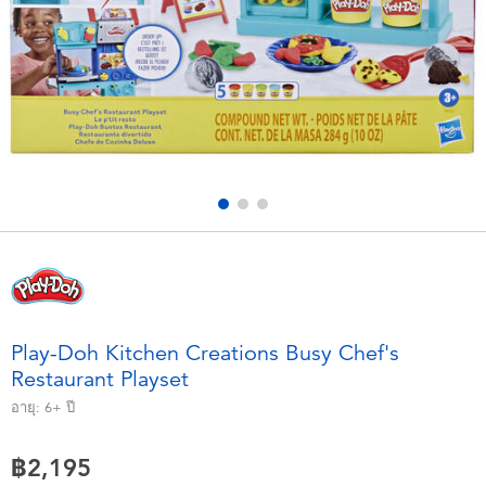
อุปกรณ์อิเล็คทรอนิกส์
X-Shot
เกมและพัซเซิล
playpop
ของเล่นเพื่อการเรียนรู้
Barbie บาร์บี้
กิจกรรมกลางแจ้งและกีฬา
Disney ดิสนีย์
ปาร์ตี้
Marvel มาร์เวล
อุปกรณ์แต่งตัวและการสวมบทบาท
Hot Wheels ฮ็อตวีลส์
Play-Doh Kitchen Creations Busy Chef's
Restaurant Playset
ของเล่นนุ่มนิ่ม
อายุ:
6+
ปี
ไอเทมฤดูร้อน
฿2,195