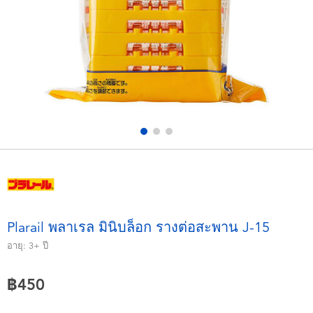
อุปกรณ์อิเล็คทรอนิกส์
X-Shot
เกมและพัซเซิล
playpop
ของเล่นเพื่อการเรียนรู้
Barbie บาร์บี้
กิจกรรมกลางแจ้งและกีฬา
Disney ดิสนีย์
ปาร์ตี้
Marvel มาร์เวล
อุปกรณ์แต่งตัวและการสวมบทบาท
Hot Wheels ฮ็อตวีลส์
Plarail พลาเรล มินิบล็อก รางต่อสะพาน J-15
ของเล่นนุ่มนิ่ม
อายุ:
3+
ปี
฿450
ไอเทมฤดูร้อน