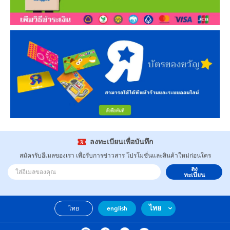
ลงทะเบียนเพื่อบันทึก
สมัครรับอีเมลของเรา เพื่อรับการข่าวสาร โปรโมชั่นและสินค้าใหม่ก่อนใคร
ลง
ทะเบียน
ไทย
ไทย
english