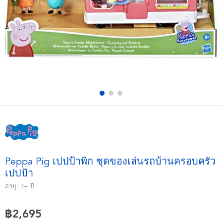
อุปกรณ์อิเล็คทรอนิกส์
X-Shot
เกมและพัซเซิล
playpop
ของเล่นเพื่อการเรียนรู้
Barbie บาร์บี้
กิจกรรมกลางแจ้งและกีฬา
Disney ดิสนีย์
ปาร์ตี้
Marvel มาร์เวล
อุปกรณ์แต่งตัวและการสวมบทบาท
Hot Wheels ฮ็อตวีลส์
Peppa Pig เปปป้าพิก ชุดของเล่นรถบ้านครอบครัว
เปปป้า
ของเล่นนุ่มนิ่ม
อายุ:
3+
ปี
ไอเทมฤดูร้อน
฿2,695