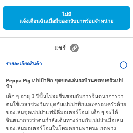
ของเล่นสำหรับเด็กทารกและวัยหัดเดิน
ไม่มี
แจ้งเตือนฉันเมื่อมีของกลับมาพร้อมจำหน่าย
แบตเตอรี่
Nintendo Switch
แชร์
กล่องสุ่ม
รายละเอียดสินค้า
ตัวละครเพี่อการสะสม
Peppa Pig เปปป้าพิก ชุดของเล่นรถบ้านครอบครัวเปป
ป้า
แกดเจ็ต
เด็ก ๆ อายุ 3 ปีขึ้นไปจะชื่นชอบกับการจินตนาการว่า
ตนใช้เวลาช่วงวันหยุดกับเปปปาพิกและครอบครัวด้วย
ของเล่นชุดเปปปาแฟมิลี่มอเตอร์โฮม! เด็ก ๆ จะได้
จินตนาการว่าตนกำลังเดินทางร่วมกับเปปปาเมื่อเล่น
ของเล่นมอเตอร์โฮมในโหมดยานพาหนะ กดพวง