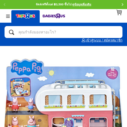
จัดส่งฟรีตั้งแต่ ฿3,500 ขึ้นไป
ดูข้อมูลเพิ่มเติม
กลับ
กลับ
กลับ
หมวดหมู่
แบรนด์
Age
ดูทั้งหมด
แอคชั่นฟิกเกอร์ และการสวมบทบาทเป็นฮีโร่
Toy Story ทอย สตอรี่
0~2 ปี
เข้าสู่ระบบ / สมัครสมาชิก
จักรยาน สกู๊ตเตอร์ และรถขาไถ
Super Mario ซูเปอร์ มาริโอ้
3~4 ปี
ตัวต่อและ LEGO
Star Wars
5~7 ปี
รถของเล่น, รถบรรทุกของเล่น, รถไฟของเล่น
LEGOเลโก้
8~11 ปี
และรีโมทบังคับ
กิจกรรมและงานคราฟท์
Blokees บล็อคคีส์
12~14 ปี
ตุ๊กตาและของสะสม
Zuru ซูรู
14+ ปี