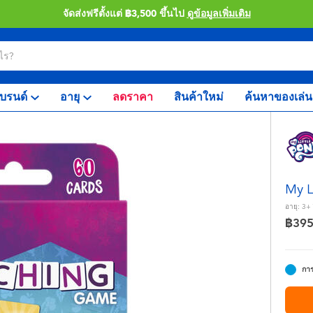
จัดส่งฟรีตั้งแต่ ฿3,500 ขึ้นไป
ดูข้อมูลเพิ่มเติม
บรนด์
อายุ
ลดราคา
สินค้าใหม่
ค้นหาของเล่น
My L
อายุ:
3+
฿39
การ