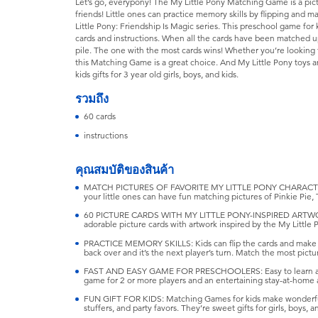
Let’s go, everypony! The My Little Pony Matching Game is a pic
friends! Little ones can practice memory skills by flipping and 
Little Pony: Friendship Is Magic series. This preschool game for
cards and instructions. When all the cards have been matched up
pile. The one with the most cards wins! Whether you’re looking 
this Matching Game is a great choice. And My Little Pony toys 
kids gifts for 3 year old girls, boys, and kids.
รวมถึง
60 cards
instructions
คุณสมบัติของสินค้า
MATCH PICTURES OF FAVORITE MY LITTLE PONY CHARACTERS:
your little ones can have fun matching pictures of Pinkie Pie, T
60 PICTURE CARDS WITH MY LITTLE PONY-INSPIRED ARTWORK:
adorable picture cards with artwork inspired by the My Little 
PRACTICE MEMORY SKILLS: Kids can flip the cards and make a 
back over and it’s the next player’s turn. Match the most pictu
FAST AND EASY GAME FOR PRESCHOOLERS: Easy to learn and p
game for 2 or more players and an entertaining stay-at-home ac
FUN GIFT FOR KIDS: Matching Games for kids make wonderful 
stuffers, and party favors. They’re sweet gifts for girls, boys, 