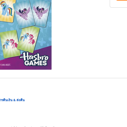
ารคืนเงิน & ส่งคืน