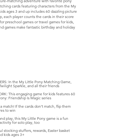
ture-matching adventure with favorite pony
matching cards featuring characters from the My
 kids ages 3 and up includes 60 dazzling picture
, each player counts the cards in their score
for preschool games or travel games for kids,
and games make fantastic birthday and holiday
 In the My Little Pony Matching Game,
wilight Sparkle, and all their friends
 This engaging game for kids features 60
Pony: Friendship Is Magic series
match! If the cards don’t match, flip them
res to win
lay, this My Little Pony game is a fun
tivity for solo play, too
stocking stuffers, rewards, Easter basket
and kids ages 3+