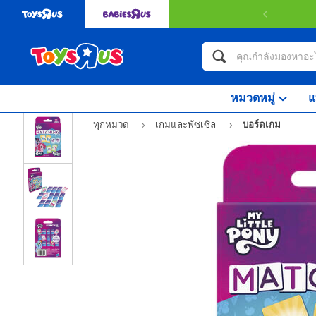
หมวดหมู่
แ
ทุกหมวด
เกมและพัซเซิล
บอร์ดเกม