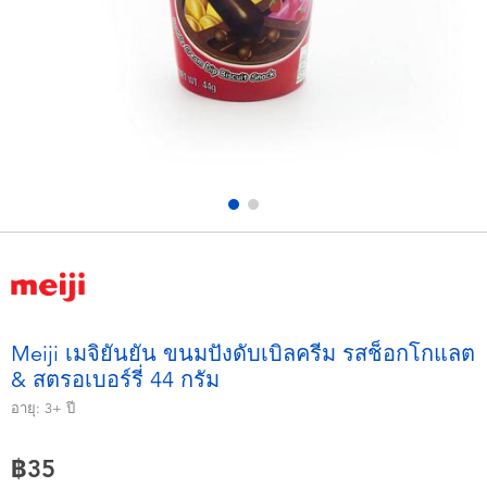
อุปกรณ์อิเล็คทรอนิกส์
X-Shot
เกมและพัซเซิล
playpop
ของเล่นเพื่อการเรียนรู้
Barbie บาร์บี้
กิจกรรมกลางแจ้งและกีฬา
Disney ดิสนีย์
ปาร์ตี้
Marvel มาร์เวล
อุปกรณ์แต่งตัวและการสวมบทบาท
Hot Wheels ฮ็อตวีลส์
Meiji เมจิยันยัน ขนมปังดับเบิลครีม รสช็อกโกแลต
& สตรอเบอร์รี่ 44 กรัม
ของเล่นนุ่มนิ่ม
อายุ:
3+
ปี
ไอเทมฤดูร้อน
฿35