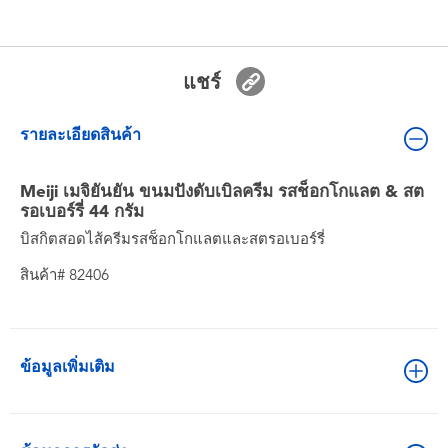
ของเล่นสำหรับเด็กทารกและวัยหัดเดิน
แบตเตอรี่
แชร์
Nintendo Switch
รายละเอียดสินค้า
กล่องสุ่ม
Meiji เมจิยันยัน ขนมปังดับเบิลครีม รสช็อกโกแลต & สต
รอเบอร์รี่ 44 กรัม
บิสกิตสอดไส้ครีมรสช็อกโกแลตและสตรอเบอร์รี่
ตัวละครเพี่อการสะสม
สินค้า# 82406
แกดเจ็ต
ข้อมูลเพิ่มเติม