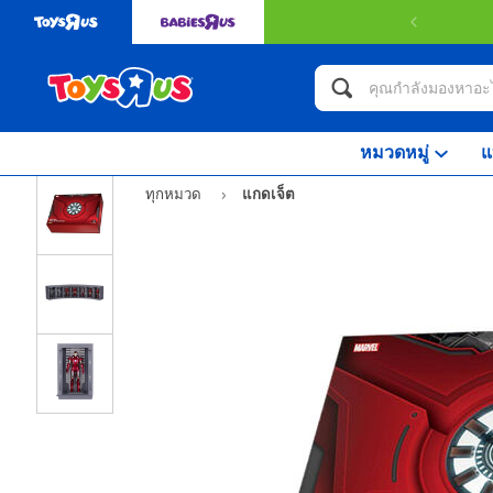
หมวดหมู่
แ
ทุกหมวด
แกดเจ็ต