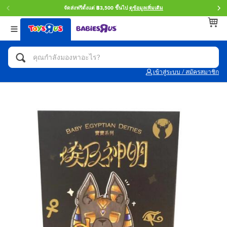
จัดส่งฟรีตั้งแต่ ฿3,500 ขึ้นไป
ดูข้อมูลเพิ่มเติม
กลับ
กลับ
กลับ
หมวดหมู่
แบรนด์
Age
ดูทั้งหมด
แอคชั่นฟิกเกอร์ และการสวมบทบาทเป็นฮีโร่
Toy Story ทอย สตอรี่
0~2 ปี
เข้าสู่ระบบ / สมัครสมาชิก
จักรยาน สกู๊ตเตอร์ และรถขาไถ
Super Mario ซูเปอร์ มาริโอ้
3~4 ปี
ตัวต่อและ LEGO
Star Wars
5~7 ปี
รถของเล่น, รถบรรทุกของเล่น, รถไฟของเล่น
LEGOเลโก้
8~11 ปี
และรีโมทบังคับ
กิจกรรมและงานคราฟท์
Blokees บล็อคคีส์
12~14 ปี
ตุ๊กตาและของสะสม
Zuru ซูรู
14+ ปี