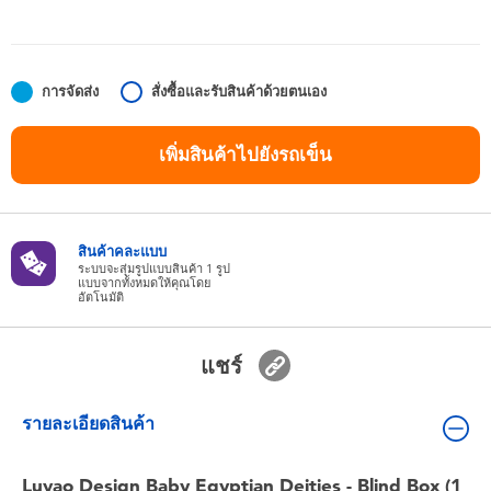
ของเล่นสำหรับเด็กทารกและวัยหัดเดิน
แบตเตอรี่
การจัดส่ง
สั่งซื้อและรับสินค้าด้วยตนเอง
Nintendo Switch
เพิ่มสินค้าไปยังรถเข็น
กล่องสุ่ม
สินค้าคละแบบ
ตัวละครเพี่อการสะสม
ระบบจะสุ่มรูปแบบสินค้า 1 รูป
แบบจากทั้งหมดให้คุณโดย
อัตโนมัติ
แกดเจ็ต
แชร์
รายละเอียดสินค้า
Luyao Design Baby Egyptian Deities - Blind Box (1