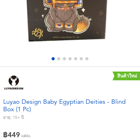
อุปกรณ์อิเล็คทรอนิกส์
X-Shot
เกมและพัซเซิล
playpop
ของเล่นเพื่อการเรียนรู้
Barbie บาร์บี้
กิจกรรมกลางแจ้งและกีฬา
Disney ดิสนีย์
ปาร์ตี้
Marvel มาร์เวล
สินค้าใหม่
อุปกรณ์แต่งตัวและการสวมบทบาท
Hot Wheels ฮ็อตวีลส์
Luyao Design Baby Egyptian Deities - Blind
Box (1 Pc)
ของเล่นนุ่มนิ่ม
อายุ:
15+
ปี
ไอเทมฤดูร้อน
฿449
แต่ละ