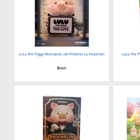
LuLu the Piggy Monopoly Jail Prisoner Lu Keychain
LuLu the P
฿460