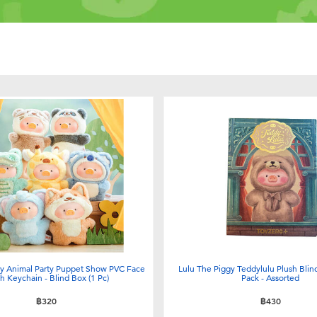
gy Animal Party Puppet Show PVC Face
Lulu The Piggy Teddylulu Plush Blin
h Keychain - Blind Box (1 Pc)
Pack - Assorted
฿320
฿430