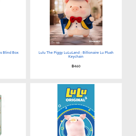
es Blind Box
Lulu The Piggy LuLuLand - Billionaire Lu Plush
Keychain
฿460