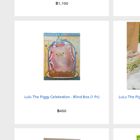
฿1,100
Lulu The Piggy Celebration - Blind Box (1 Pc)
LuLu The Pig
฿450