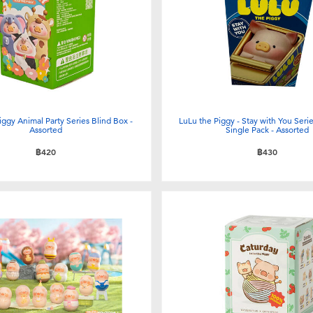
iggy Animal Party Series Blind Box -
LuLu the Piggy - Stay with You Seri
Assorted
Single Pack - Assorted
฿420
฿430