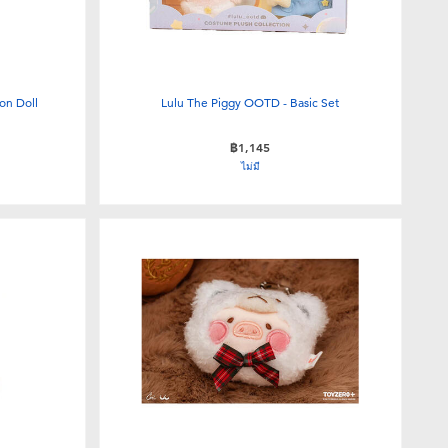
on Doll
Lulu The Piggy OOTD - Basic Set
฿1,145
ไม่มี