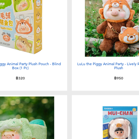
ggy Animal Party Plush Pouch - Blind
LuLu the Piggy Animal Party - Lively
Box (1 Pc)
Plush
฿320
฿950