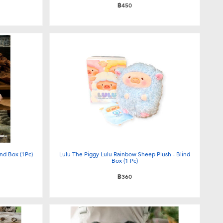
฿450
ind Box (1Pc)
Lulu The Piggy Lulu Rainbow Sheep Plush - Blind
Box (1 Pc)
฿360