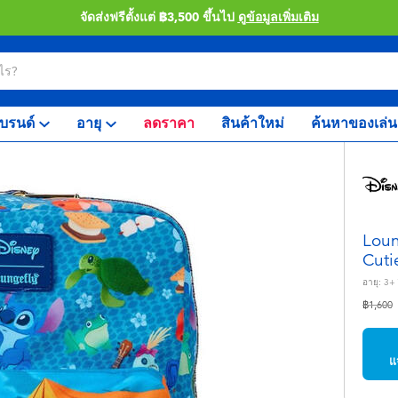
จัดส่งฟรีตั้งแต่ ฿3,500 ขึ้นไป
ดูข้อมูลเพิ่มเติม
บรนด์
อายุ
ลดราคา
สินค้าใหม่
ค้นหาของเล่น
Loun
Cuti
อายุ:
3+
ลดราคา
ถ
฿1,600
แ