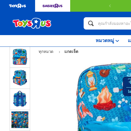
หมวดหมู่
แ
ทุกหมวด
แกดเจ็ต