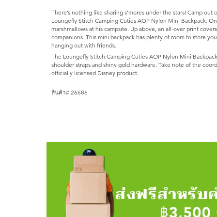
There’s nothing like sharing s’mores under the stars! Camp out 
Loungefly Stitch Camping Cuties AOP Nylon Mini Backpack. On t
marshmallows at his campsite. Up above, an all-over print cover
companions. This mini backpack has plenty of room to store you
hanging out with friends.
The Loungefly Stitch Camping Cuties AOP Nylon Mini Backpack f
shoulder straps and shiny gold hardware. Take note of the coordi
officially licensed Disney product.
สินค้า# 26686