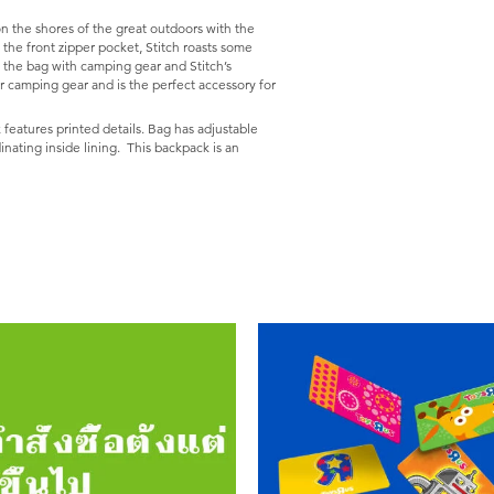
on the shores of the great outdoors with the
he front zipper pocket, Stitch roasts some
s the bag with camping gear and Stitch’s
r camping gear and is the perfect accessory for
eatures printed details. Bag has adjustable
nating inside lining. This backpack is an