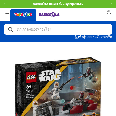
จัดส่งฟรีตั้งแต่ ฿3,500 ขึ้นไป
ดูข้อมูลเพิ่มเติม
กลับ
กลับ
กลับ
หมวดหมู่
แบรนด์
Age
ดูทั้งหมด
แอคชั่นฟิกเกอร์ และการสวมบทบาทเป็นฮีโร่
Toy Story ทอย สตอรี่
0~2 ปี
เข้าสู่ระบบ / สมัครสมาชิก
จักรยาน สกู๊ตเตอร์ และรถขาไถ
Super Mario ซูเปอร์ มาริโอ้
3~4 ปี
ตัวต่อและ LEGO
Star Wars
5~7 ปี
รถของเล่น, รถบรรทุกของเล่น, รถไฟของเล่น
LEGOเลโก้
8~11 ปี
และรีโมทบังคับ
กิจกรรมและงานคราฟท์
Blokees บล็อคคีส์
12~14 ปี
ตุ๊กตาและของสะสม
Zuru ซูรู
14+ ปี