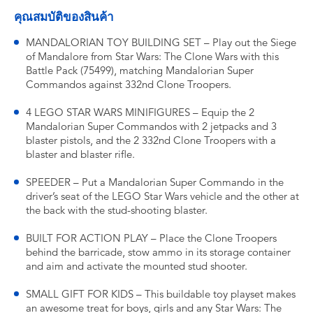
คุณสมบัติของสินค้า
MANDALORIAN TOY BUILDING SET – Play out the Siege
of Mandalore from Star Wars: The Clone Wars with this
Battle Pack (75499), matching Mandalorian Super
Commandos against 332nd Clone Troopers.
4 LEGO STAR WARS MINIFIGURES – Equip the 2
Mandalorian Super Commandos with 2 jetpacks and 3
blaster pistols, and the 2 332nd Clone Troopers with a
blaster and blaster rifle.
SPEEDER – Put a Mandalorian Super Commando in the
driver’s seat of the LEGO Star Wars vehicle and the other at
the back with the stud-shooting blaster.
BUILT FOR ACTION PLAY – Place the Clone Troopers
behind the barricade, stow ammo in its storage container
and aim and activate the mounted stud shooter.
SMALL GIFT FOR KIDS – This buildable toy playset makes
an awesome treat for boys, girls and any Star Wars: The