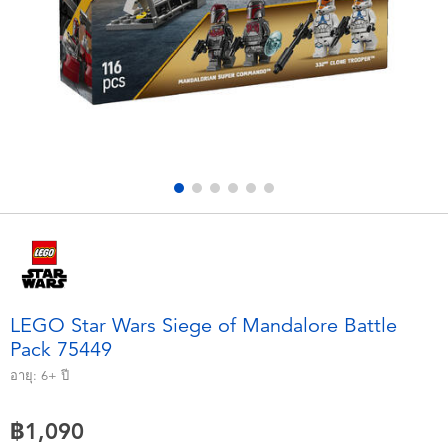
อุปกรณ์อิเล็คทรอนิกส์
X-Shot
เกมและพัซเซิล
playpop
ของเล่นเพื่อการเรียนรู้
Barbie บาร์บี้
กิจกรรมกลางแจ้งและกีฬา
Disney ดิสนีย์
ปาร์ตี้
Marvel มาร์เวล
อุปกรณ์แต่งตัวและการสวมบทบาท
Hot Wheels ฮ็อตวีลส์
LEGO Star Wars Siege of Mandalore Battle
Pack 75449
ของเล่นนุ่มนิ่ม
อายุ:
6+
ปี
ไอเทมฤดูร้อน
฿1,090