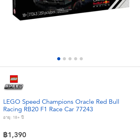
อุปกรณ์อิเล็คทรอนิกส์
X-Shot
เกมและพัซเซิล
playpop
ของเล่นเพื่อการเรียนรู้
Barbie บาร์บี้
กิจกรรมกลางแจ้งและกีฬา
Disney ดิสนีย์
ปาร์ตี้
Marvel มาร์เวล
อุปกรณ์แต่งตัวและการสวมบทบาท
Hot Wheels ฮ็อตวีลส์
LEGO Speed Champions Oracle Red Bull
Racing RB20 F1 Race Car 77243
ของเล่นนุ่มนิ่ม
อายุ:
18+
ปี
ไอเทมฤดูร้อน
฿1,390