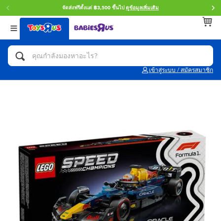
จัดส่งฟรีตั้งแต่ ฿3,500 ขึ้นไป
ดูข้อมูลเพิ่มเติม
กลับ
กลับ
กลับ
หมวดหมู่
แบรนด์
Age
ดูทั้งหมด
แอคชั่นฟิกเกอร์ และการสวมบทบาทเป็นฮีโร่
Toy Story ทอย สตอรี่
0~2 ปี
เข้าสู่ระบบ / สมัครสมาชิก
จักรยาน สกู๊ตเตอร์ และรถขาไถ
Super Mario ซูเปอร์ มาริโอ้
3~4 ปี
ตัวต่อและ LEGO
Star Wars
5~7 ปี
รถของเล่น, รถบรรทุกของเล่น, รถไฟของเล่น
LEGOเลโก้
8~11 ปี
และรีโมทบังคับ
กิจกรรมและงานคราฟท์
Blokees บล็อคคีส์
12~14 ปี
ตุ๊กตาและของสะสม
Zuru ซูรู
14+ ปี