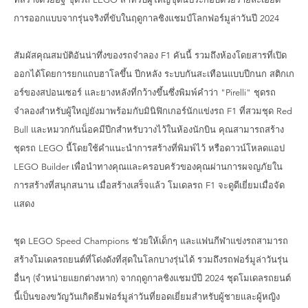
ที่สร้างด้วยอิฐ ชุดรถ LEGO สำหรับผู้ใหญ่ชุดนี้ประกอบด้วยรายละเอียด
การออกแบบจากรุ่นจริงที่ขับในฤดูกาลชิงแชมป์โลกฟอร์มูล่าวันปี 2024
สัมผัสคุณสมบัติอันน่าทึ่งของรถจำลอง F1 คันนี้ รวมถึงห้องโดยสารที่เปิด
ออกได้โดยการยกแถบฮาโลขึ้น ปีกหลัง ระบบกันสะเทือนแบบปีกนก สติกเก
อร์ของสปอนเซอร์ และยางหลังที่กว้างขึ้นซึ่งพิมพ์คำว่า "Pirelli" ชุดรถ
จำลองสำหรับผู้ใหญ่ยังมาพร้อมกับมินิฟิกเกอร์นักแข่งรถ F1 ที่สวมชุด Red
Bull และหมวกกันน็อคมีปีกสำหรับวางไว้ในห้องนักบิน คุณสามารถสร้าง
ชุดรถ LEGO นี้โดยใช้คำแนะนำการสร้างที่พิมพ์ไว้ หรือดาวน์โหลดแอป
LEGO Builder เพื่อนำทางคุณและครอบครัวของคุณผ่านการผจญภัยใน
การสร้างที่สนุกสนาน เมื่อสร้างเสร็จแล้ว โมเดลรถ F1 จะดูดีเยี่ยมเมื่อจัด
แสดง
ชุด LEGO Speed ​​Champions ช่วยให้เด็กๆ และแฟนกีฬาแข่งรถสามารถ
สร้างโมเดลรถยนต์ที่โด่งดังที่สุดในโลกบางรุ่นได้ รวมถึงรถฟอร์มูล่าวันรุ่น
อื่นๆ (จำหน่ายแยกต่างหาก) จากฤดูกาลชิงแชมป์ปี 2024 ชุดโมเดลรถยนต์
นี้เป็นของขวัญวันเกิดธีมฟอร์มูล่าวันที่ยอดเยี่ยมสำหรับผู้ชายและผู้หญิง