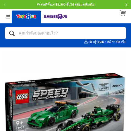
จัดส่งฟรีตั้งแต่ ฿3,500 ขึ้นไป
ดูข้อมูลเพิ่มเติม
กลับ
กลับ
กลับ
หมวดหมู่
แบรนด์
Age
ดูทั้งหมด
แอคชั่นฟิกเกอร์ และการสวมบทบาทเป็นฮีโร่
Toy Story ทอย สตอรี่
0~2 ปี
เข้าสู่ระบบ / สมัครสมาชิก
จักรยาน สกู๊ตเตอร์ และรถขาไถ
Super Mario ซูเปอร์ มาริโอ้
3~4 ปี
ตัวต่อและ LEGO
Star Wars
5~7 ปี
รถของเล่น, รถบรรทุกของเล่น, รถไฟของเล่น
LEGOเลโก้
8~11 ปี
และรีโมทบังคับ
กิจกรรมและงานคราฟท์
Blokees บล็อคคีส์
12~14 ปี
ตุ๊กตาและของสะสม
Zuru ซูรู
14+ ปี