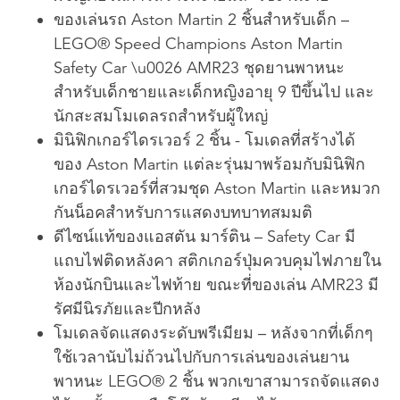
ของเล่นรถ Aston Martin 2 ชิ้นสำหรับเด็ก –
LEGO® Speed Champions Aston Martin
Safety Car \u0026 AMR23 ชุดยานพาหนะ
สำหรับเด็กชายและเด็กหญิงอายุ 9 ปีขึ้นไป และ
นักสะสมโมเดลรถสำหรับผู้ใหญ่
มินิฟิกเกอร์ไดรเวอร์ 2 ชิ้น - โมเดลที่สร้างได้
ของ Aston Martin แต่ละรุ่นมาพร้อมกับมินิฟิก
เกอร์ไดรเวอร์ที่สวมชุด Aston Martin และหมวก
กันน็อคสำหรับการแสดงบทบาทสมมติ
ดีไซน์แท้ของแอสตัน มาร์ติน – Safety Car มี
แถบไฟติดหลังคา สติกเกอร์ปุ่มควบคุมไฟภายใน
ห้องนักบินและไฟท้าย ขณะที่ของเล่น AMR23 มี
รัศมีนิรภัยและปีกหลัง
โมเดลจัดแสดงระดับพรีเมียม – หลังจากที่เด็กๆ
ใช้เวลานับไม่ถ้วนไปกับการเล่นของเล่นยาน
พาหนะ LEGO® 2 ชิ้น พวกเขาสามารถจัดแสดง