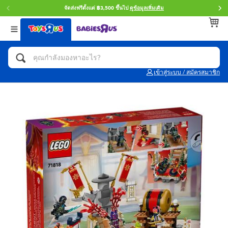
จัดส่งฟรีตั้งแต่ ฿3,500 ขึ้นไป
ดูข้อมูลเพิ่มเติม
กลับ
กลับ
กลับ
หมวดหมู่
แบรนด์
Age
ดูทั้งหมด
แอคชั่นฟิกเกอร์ และการสวมบทบาทเป็นฮีโร่
Toy Story ทอย สตอรี่
0~2 ปี
เข้าสู่ระบบ / สมัครสมาชิก
จักรยาน สกู๊ตเตอร์ และรถขาไถ
Super Mario ซูเปอร์ มาริโอ้
3~4 ปี
ตัวต่อและ LEGO
Star Wars
5~7 ปี
รถของเล่น, รถบรรทุกของเล่น, รถไฟของเล่น
LEGOเลโก้
8~11 ปี
และรีโมทบังคับ
กิจกรรมและงานคราฟท์
Blokees บล็อคคีส์
12~14 ปี
ตุ๊กตาและของสะสม
Zuru ซูรู
14+ ปี