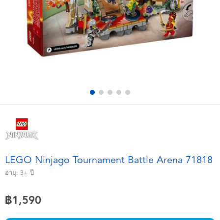
อุปกรณ์อิเล็คทรอนิกส์
X-Shot
เกมและพัซเซิล
playpop
ของเล่นเพื่อการเรียนรู้
Barbie บาร์บี้
กิจกรรมกลางแจ้งและกีฬา
Disney ดิสนีย์
ปาร์ตี้
Marvel มาร์เวล
อุปกรณ์แต่งตัวและการสวมบทบาท
Hot Wheels ฮ็อตวีลส์
LEGO Ninjago Tournament Battle Arena 71818
ของเล่นนุ่มนิ่ม
อายุ:
3+
ปี
฿1,590
ไอเทมฤดูร้อน