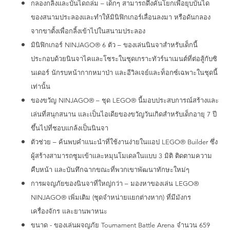
กลองกลิ้งและบันไดถล่ม – เด็กๆ สามารถดึงคันโยกเพื่อยุบบันได
ของสนามประลองและทำให้มินิฟิกเกอร์เลื่อนลงมา หรือดันกลอง
จากขาตั้งเพื่อกลิ้งเข้าไปในสนามประลอง
มินิฟิกเกอร์ NINJAGO® 6 ตัว – ของเล่นนินจาสำหรับเด็กนี้
ประกอบด้วยนินจาไคและโซระในชุดเกราะทัวร์นาเมนต์ที่ต่อสู้กับซิ
นเดอร์ นักรบหน้ากากหมาป่า และอีวิลเจย์และท็อกซ์เฉพาะในชุดนี้
เท่านั้น
ของขวัญ NINJAGO® – ชุด LEGO® นี้มอบประสบการณ์สร้างและ
เล่นที่สนุกสนาน และเป็นไอเดียของขวัญวันเกิดสำหรับเด็กอายุ 7 ปี
ขึ้นไปที่ชอบแกล้งเป็นนินจา
ตัวช่วย – ค้นพบคำแนะนำที่ใช้งานง่ายในแอป LEGO® Builder ซึ่ง
ผู้สร้างสามารถซูมเข้าและหมุนโมเดลในแบบ 3 มิติ ติดตามความ
คืบหน้า และบันทึกฉากขณะที่พวกเขาพัฒนาทักษะใหม่ๆ
การผจญภัยของนินจาที่ใหญ่กว่า – มองหาของเล่น LEGO®
NINJAGO® เพิ่มเติม (ชุดจำหน่ายแยกต่างหาก) ที่มีมังกร
เครื่องจักร และยานพาหนะ
ขนาด - ของเล่นผจญภัย Tournament Battle Arena จำนวน 659