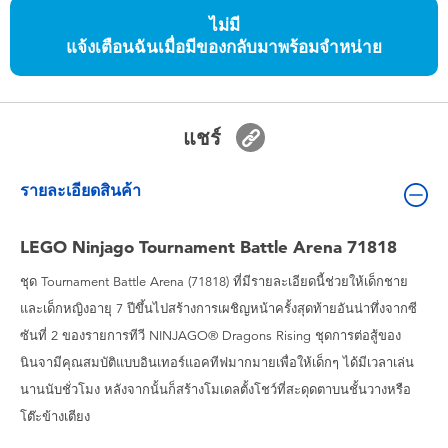
ของเล่นสำหรับเด็กทารกและวัยหัดเดิน
ไม่มี
แจ้งเตือนฉันเมื่อมีของกลับมาพร้อมจำหน่าย
แบตเตอรี่
Nintendo Switch
แชร์
กล่องสุ่ม
รายละเอียดสินค้า
ตัวละครเพี่อการสะสม
LEGO Ninjago Tournament Battle Arena 71818
ชุด Tournament Battle Arena (71818) ที่มีรายละเอียดนี้ช่วยให้เด็กชาย
แกดเจ็ต
และเด็กหญิงอายุ 7 ปีขึ้นไปสร้างการเผชิญหน้าครั้งสุดท้ายอันน่าทึ่งจากซี
ซันที่ 2 ของรายการทีวี NINJAGO® Dragons Rising ชุดการต่อสู้ของ
นินจามีคุณสมบัติแบบอินเทอร์แอคทีฟมากมายเพื่อให้เด็กๆ ได้มีเวลาเล่น
นานนับชั่วโมง หลังจากนั้นก็สร้างโมเดลตั้งโชว์ที่สะดุดตาบนชั้นวางหรือ
โต๊ะข้างเตียง