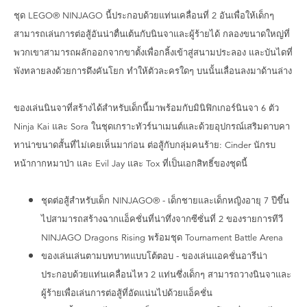
ชุด LEGO® NINJAGO นี้ประกอบด้วยแท่นเคลื่อนที่ 2 อันเพื่อให้เด็กๆ
สามารถเล่นการต่อสู้อันน่าตื่นเต้นกับนินจาและผู้ร้ายได้ กลองขนาดใหญ่ที่
พวกเขาสามารถผลักออกจากขาตั้งเพื่อกลิ้งเข้าสู่สนามประลอง และบันไดที่
พังทลายลงด้วยการดึงคันโยก ทำให้ตัวละครใดๆ บนนั้นเลื่อนลงมาด้านล่าง
ของเล่นนินจาที่สร้างได้สำหรับเด็กนี้มาพร้อมกับมินิฟิกเกอร์นินจา 6 ตัว
Ninja Kai และ Sora ในชุดเกราะทัวร์นาเมนต์และด้วยอุปกรณ์เสริมดาบคา
ทาน่าขนาดสั้นที่ไม่เคยเห็นมาก่อน ต่อสู้กับกลุ่มคนร้าย: Cinder นักรบ
หน้ากากหมาป่า และ Evil Jay และ Tox ที่เป็นเอกสิทธิ์ของชุดนี้
ชุดต่อสู้สำหรับเด็ก NINJAGO® - เด็กชายและเด็กหญิงอายุ 7 ปีขึ้น
ไปสามารถสร้างฉากแอ็คชั่นที่น่าทึ่งจากซีซั่นที่ 2 ของรายการทีวี
NINJAGO Dragons Rising พร้อมชุด Tournament Battle Arena
ของเล่นเล่นตามบทบาทแบบโต้ตอบ - ของเล่นแอคชั่นอารีน่า
ประกอบด้วยแท่นเคลื่อนไหว 2 แท่นซึ่งเด็กๆ สามารถวางนินจาและ
ผู้ร้ายเพื่อเล่นการต่อสู้ที่อัดแน่นไปด้วยแอ็คชั่น