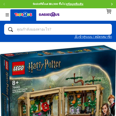
จัดส่งฟรีตั้งแต่ ฿3,500 ขึ้นไป
ดูข้อมูลเพิ่มเติม
กลับ
กลับ
กลับ
หมวดหมู่
แบรนด์
Age
ดูทั้งหมด
แอคชั่นฟิกเกอร์ และการสวมบทบาทเป็นฮีโร่
Toy Story ทอย สตอรี่
0~2 ปี
เข้าสู่ระบบ / สมัครสมาชิก
จักรยาน สกู๊ตเตอร์ และรถขาไถ
Super Mario ซูเปอร์ มาริโอ้
3~4 ปี
ตัวต่อและ LEGO
Star Wars
5~7 ปี
รถของเล่น, รถบรรทุกของเล่น, รถไฟของเล่น
LEGOเลโก้
8~11 ปี
และรีโมทบังคับ
กิจกรรมและงานคราฟท์
Blokees บล็อคคีส์
12~14 ปี
ตุ๊กตาและของสะสม
Zuru ซูรู
14+ ปี