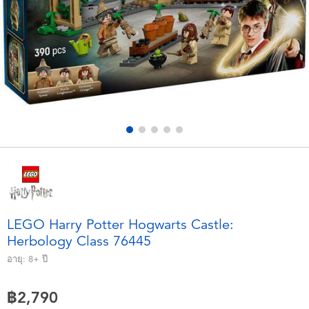
อุปกรณ์อิเล็คทรอนิกส์
X-Shot
เกมและพัซเซิล
playpop
ของเล่นเพื่อการเรียนรู้
Barbie บาร์บี้
กิจกรรมกลางแจ้งและกีฬา
Disney ดิสนีย์
ปาร์ตี้
Marvel มาร์เวล
อุปกรณ์แต่งตัวและการสวมบทบาท
Hot Wheels ฮ็อตวีลส์
LEGO Harry Potter Hogwarts Castle:
Herbology Class 76445
ของเล่นนุ่มนิ่ม
อายุ:
8+
ปี
ไอเทมฤดูร้อน
฿2,790