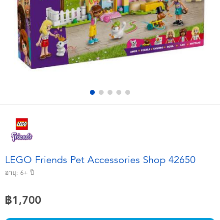
อุปกรณ์อิเล็คทรอนิกส์
X-Shot
เกมและพัซเซิล
playpop
ของเล่นเพื่อการเรียนรู้
Barbie บาร์บี้
กิจกรรมกลางแจ้งและกีฬา
Disney ดิสนีย์
ปาร์ตี้
Marvel มาร์เวล
อุปกรณ์แต่งตัวและการสวมบทบาท
Hot Wheels ฮ็อตวีลส์
LEGO Friends Pet Accessories Shop 42650
ของเล่นนุ่มนิ่ม
อายุ:
6+
ปี
฿1,700
ไอเทมฤดูร้อน