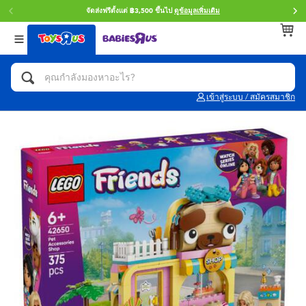
จัดส่งฟรีตั้งแต่ ฿3,500 ขึ้นไป
ดูข้อมูลเพิ่มเติม
กลับ
กลับ
กลับ
หมวดหมู่
แบรนด์
Age
ดูทั้งหมด
แอคชั่นฟิกเกอร์ และการสวมบทบาทเป็นฮีโร่
Toy Story ทอย สตอรี่
0~2 ปี
เข้าสู่ระบบ / สมัครสมาชิก
จักรยาน สกู๊ตเตอร์ และรถขาไถ
Super Mario ซูเปอร์ มาริโอ้
3~4 ปี
ตัวต่อและ LEGO
Star Wars
5~7 ปี
รถของเล่น, รถบรรทุกของเล่น, รถไฟของเล่น
LEGOเลโก้
8~11 ปี
และรีโมทบังคับ
กิจกรรมและงานคราฟท์
Blokees บล็อคคีส์
12~14 ปี
ตุ๊กตาและของสะสม
Zuru ซูรู
14+ ปี