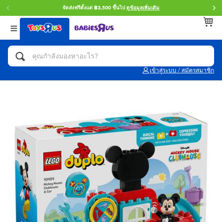
จัดส่งฟรีตั้งแต่ ฿3,500 ขึ้นไป
ดูข้อมูลเพิ่มเติม
กลับ
กลับ
กลับ
หมวดหมู่
แบรนด์
Age
ดูทั้งหมด
แอคชั่นฟิกเกอร์ และการสวมบทบาทเป็นฮีโร่
Toy Story ทอย สตอรี่
0~2 ปี
เข้าสู่ระบบ / สมัครสมาชิก
จักรยาน สกู๊ตเตอร์ และรถขาไถ
Super Mario ซูเปอร์ มาริโอ้
3~4 ปี
ตัวต่อและ LEGO
Star Wars
5~7 ปี
รถของเล่น, รถบรรทุกของเล่น, รถไฟของเล่น
LEGOเลโก้
8~11 ปี
และรีโมทบังคับ
กิจกรรมและงานคราฟท์
Blokees บล็อคคีส์
12~14 ปี
ตุ๊กตาและของสะสม
Zuru ซูรู
14+ ปี