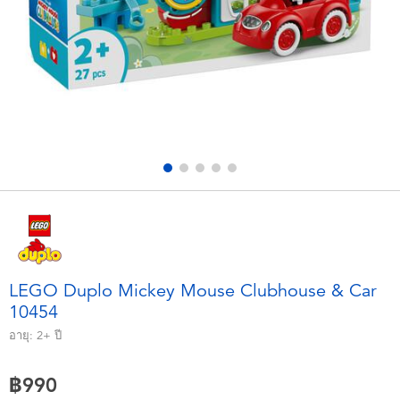
อุปกรณ์อิเล็คทรอนิกส์
X-Shot
เกมและพัซเซิล
playpop
ของเล่นเพื่อการเรียนรู้
Barbie บาร์บี้
กิจกรรมกลางแจ้งและกีฬา
Disney ดิสนีย์
ปาร์ตี้
Marvel มาร์เวล
อุปกรณ์แต่งตัวและการสวมบทบาท
Hot Wheels ฮ็อตวีลส์
LEGO Duplo Mickey Mouse Clubhouse & Car
10454
ของเล่นนุ่มนิ่ม
อายุ:
2+
ปี
ไอเทมฤดูร้อน
฿990