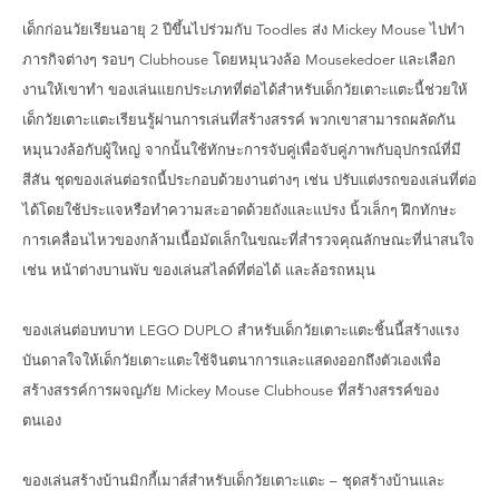
เด็กก่อนวัยเรียนอายุ 2 ปีขึ้นไปร่วมกับ Toodles ส่ง Mickey Mouse ไปทำ
ภารกิจต่างๆ รอบๆ Clubhouse โดยหมุนวงล้อ Mousekedoer และเลือก
งานให้เขาทำ ของเล่นแยกประเภทที่ต่อได้สำหรับเด็กวัยเตาะแตะนี้ช่วยให้
เด็กวัยเตาะแตะเรียนรู้ผ่านการเล่นที่สร้างสรรค์ พวกเขาสามารถผลัดกัน
หมุนวงล้อกับผู้ใหญ่ จากนั้นใช้ทักษะการจับคู่เพื่อจับคู่ภาพกับอุปกรณ์ที่มี
สีสัน ชุดของเล่นต่อรถนี้ประกอบด้วยงานต่างๆ เช่น ปรับแต่งรถของเล่นที่ต่อ
ได้โดยใช้ประแจหรือทำความสะอาดด้วยถังและแปรง นิ้วเล็กๆ ฝึกทักษะ
การเคลื่อนไหวของกล้ามเนื้อมัดเล็กในขณะที่สำรวจคุณลักษณะที่น่าสนใจ
เช่น หน้าต่างบานพับ ของเล่นสไลด์ที่ต่อได้ และล้อรถหมุน
ของเล่นต่อบทบาท LEGO DUPLO สำหรับเด็กวัยเตาะแตะชิ้นนี้สร้างแรง
บันดาลใจให้เด็กวัยเตาะแตะใช้จินตนาการและแสดงออกถึงตัวเองเพื่อ
สร้างสรรค์การผจญภัย Mickey Mouse Clubhouse ที่สร้างสรรค์ของ
ตนเอง
ของเล่นสร้างบ้านมิกกี้เมาส์สำหรับเด็กวัยเตาะแตะ – ชุดสร้างบ้านและ