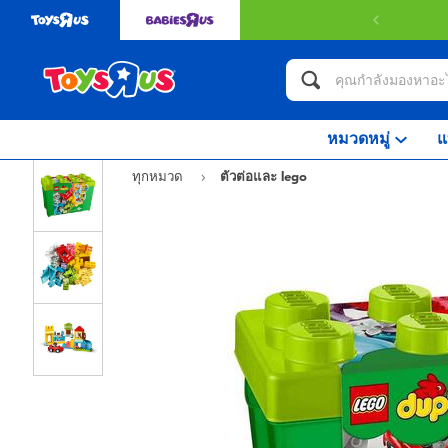
หมวดหมู่
แ
ทุกหมวด
ตัวต่อและ lego