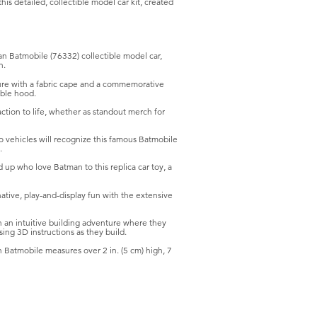
s detailed, collectible model car kit, created
Batmobile (76332) collectible model car,
n.
e with a fabric cape and a commemorative
able hood.
tion to life, whether as standout merch for
ehicles will recognize this famous Batmobile
.
p who love Batman to this replica car toy, a
ve, play-and-display fun with the extensive
an intuitive building adventure where they
ing 3D instructions as they build.
tmobile measures over 2 in. (5 cm) high, 7