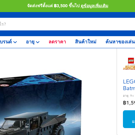
จัดส่งฟรีตั้งแต่ ฿3,500 ขึ้นไป
ดูข้อมูลเพิ่มเติม
บรนด์
อายุ
ลดราคา
สินค้าใหม่
ค้นหาของเล่น
LEG
Batm
อายุ:
9+
฿1,5
แ