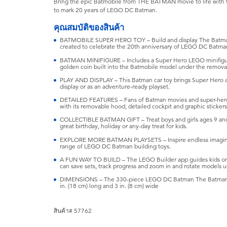
Bring the epic Batmobile from THE BATMAN movie to life with thi
to mark 20 years of LEGO DC Batman.
คุณสมบัติของสินค้า
BATMOBILE SUPER HERO TOY – Build and display The Batman 
created to celebrate the 20th anniversary of LEGO DC Batma
BATMAN MINIFIGURE – Includes a Super Hero LEGO minifigur
golden coin built into the Batmobile model under the remov
PLAY AND DISPLAY – This Batman car toy brings Super Hero ac
display or as an adventure-ready playset.
DETAILED FEATURES – Fans of Batman movies and super-hero v
with its removable hood, detailed cockpit and graphic stickers
COLLECTIBLE BATMAN GIFT – Treat boys and girls ages 9 and u
great birthday, holiday or any-day treat for kids.
EXPLORE MORE BATMAN PLAYSETS – Inspire endless imaginati
range of LEGO DC Batman building toys.
A FUN WAY TO BUILD – The LEGO Builder app guides kids on 
can save sets, track progress and zoom in and rotate models us
DIMENSIONS – The 330-piece LEGO DC Batman The Batman Ba
in. (18 cm) long and 3 in. (8 cm) wide
สินค้า# 57762