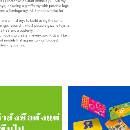
GO Creator Wild Safari Animals (31150) toy
oys, including a giraffe toy with posable legs,
e and a flamingo toy. All 3 models make for
ferent animal toys to build using the same
ingo, rebuild it into 2 posable gazelle toys, a
 a tree and a butterfly.
 models to create in every box! Kids will be
 of models that appeal to kids’ biggest
iled city scenes.