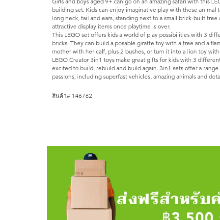
Girls and boys aged 9+ can go on an amazing safari with this LE
building set. Kids can enjoy imaginative play with these animal t
long neck, tail and ears, standing next to a small brick-built tre
attractive display items once playtime is over.
This LEGO set offers kids a world of play possibilities with 3 dif
bricks. They can build a posable giraffe toy with a tree and a flam
mother with her calf, plus 2 bushes, or turn it into a lion toy with
LEGO Creator 3in1 toys make great gifts for kids with 3 different
excited to build, rebuild and build again. 3in1 sets offer a range
passions, including superfast vehicles, amazing animals and deta
สินค้า# 146762