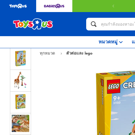
หมวดหมู่
แ
ทุกหมวด
ตัวต่อและ lego