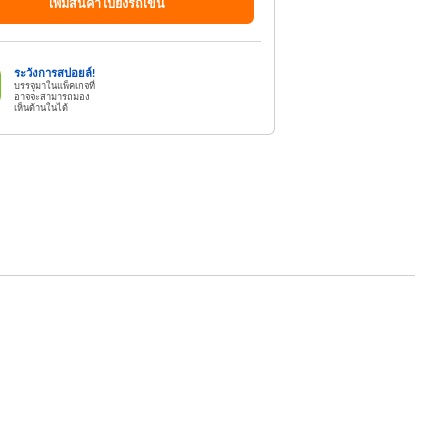
เพิ่มสินค้าไปยังรถเข็น
ระวังการสปอยล์!
บรรจุมาในแพ็คเกจที่
อาจจะสามารถมอง
เห็นด้านในได้