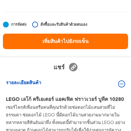
ของเล่นสำหรับเด็กทารกและวัยหัดเดิน
แบตเตอรี่
การจัดส่ง
สั่งซื้อและรับสินค้าด้วยตนเอง
Nintendo Switch
เพิ่มสินค้าไปยังรถเข็น
กล่องสุ่ม
แชร์
ตัวละครเพี่อการสะสม
รายละเอียดสินค้า
แกดเจ็ต
LEGO เลโก้ ครีเอเตอร์ แอคเฟิด ฟราวเวอร์ บูทีค 10280
เซอร์ไพรส์เพื่อนหรือคนที่คุณรักด้วยช่อดอกไม้แสนสวยที่ไม่
ธรรมดา ช่อดอกไม้ LEGO นี้มีดอกไม้บานสวยงามมากมายใน
หลากหลายสีสันอันน่าทึ่ง ทั้งหมดนี้ทำมาจากชิ้นส่วน LEGO อย่าง
ชาญฉลาด ก้านดอกไม้สามารถปรับได้เพื่อให้ง่ายต่อการจัดวาง