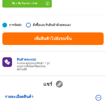
ของเล่นสำหรับเด็กทารกและวัยหัดเดิน
ซื้อ 2 ชิ้น ในราคา 199฿
แบตเตอรี่
การจัดส่ง
สั่งซื้อและรับสินค้าด้วยตนเอง
Nintendo Switch
เพิ่มสินค้าไปยังรถเข็น
กล่องสุ่ม
ตัวละครเพี่อการสะสม
สินค้าคละแบบ
ระบบจะสุ่มรูปแบบสินค้า 1 รูป
แบบจากทั้งหมดให้คุณโดย
อัตโนมัติ
แกดเจ็ต
แชร์
รายละเอียดสินค้า