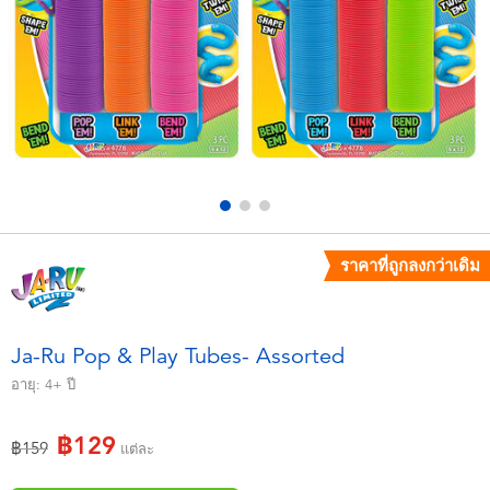
อุปกรณ์อิเล็คทรอนิกส์
X-Shot
เกมและพัซเซิล
playpop
ของเล่นเพื่อการเรียนรู้
Barbie บาร์บี้
กิจกรรมกลางแจ้งและกีฬา
Disney ดิสนีย์
ปาร์ตี้
Marvel มาร์เวล
ราคาที่ถูกลงกว่าเดิม
อุปกรณ์แต่งตัวและการสวมบทบาท
Hot Wheels ฮ็อตวีลส์
Ja-Ru Pop & Play Tubes- Assorted
ของเล่นนุ่มนิ่ม
อายุ:
4+
ปี
฿129
ไอเทมฤดูร้อน
ลดราคาจาก
ถึง
฿159
แต่ละ