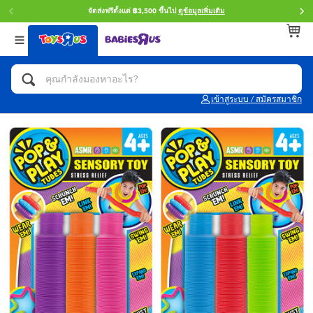
จัดส่งฟรีตั้งแต่ ฿3,500 ขึ้นไป
ดูข้อมูลเพิ่มเติม
กลับ
กลับ
กลับ
หมวดหมู่
แบรนด์
Age
ดูทั้งหมด
แอคชั่นฟิกเกอร์ และการสวมบทบาทเป็นฮีโร่
Toy Story ทอย สตอรี่
0~2 ปี
เข้าสู่ระบบ / สมัครสมาชิก
จักรยาน สกู๊ตเตอร์ และรถขาไถ
Super Mario ซูเปอร์ มาริโอ้
3~4 ปี
ตัวต่อและ LEGO
Star Wars
5~7 ปี
รถของเล่น, รถบรรทุกของเล่น, รถไฟของเล่น
LEGOเลโก้
8~11 ปี
และรีโมทบังคับ
กิจกรรมและงานคราฟท์
Blokees บล็อคคีส์
12~14 ปี
ตุ๊กตาและของสะสม
Zuru ซูรู
14+ ปี