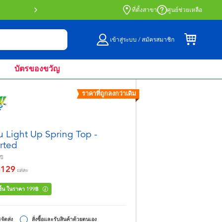
สั่งซื้อออนไลน์และรับที่หน้าร้านด้วย Click 
ที่ตั้งสาขา
ศูนย์ช่วยเหลือ
เข้าสู่ระบบ / สมัครสมาชิก
บัตรของขวัญ
ราคาที่ถูกลงกว่าเดิม
u Light Up Spring Top -
rted
ปี
฿129
จาก
แต่ละ
 ชิ้น ในราคา 199฿
จัดส่ง
สั่งซื้อและรับสินค้าด้วยตนเอง