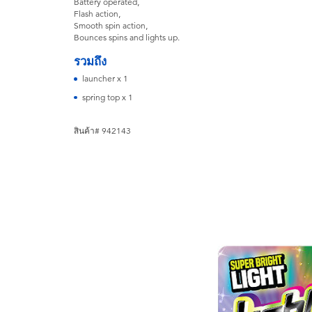
Battery operated,
Flash action,
Smooth spin action,
Bounces spins and lights up.
รวมถึง
launcher x 1
spring top x 1
สินค้า# 942143