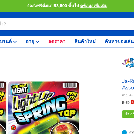
จัดส่งฟรีตั้งแต่ ฿3,500 ขึ้นไป
ดูข้อมูลเพิ่มเติม
บรนด์
อายุ
ลดราคา
สินค้าใหม่
ค้นหาของเล่น
Ja-R
Asso
อายุ:
3+
ลดราคา
ถึง
฿159
ซื้อ 2
การ