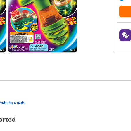
ารคืนเงิน & ส่งคืน
orted