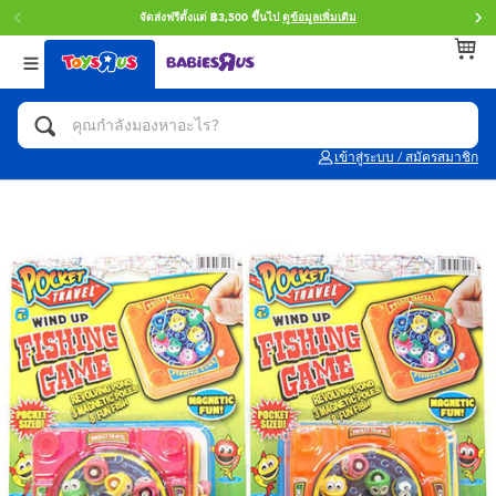
จัดส่งฟรีตั้งแต่ ฿3,500 ขึ้นไป
ดูข้อมูลเพิ่มเติม
กลับ
กลับ
กลับ
หมวดหมู่
แบรนด์
Age
ดูทั้งหมด
แอคชั่นฟิกเกอร์ และการสวมบทบาทเป็นฮีโร่
Toy Story ทอย สตอรี่
0~2 ปี
เข้าสู่ระบบ / สมัครสมาชิก
จักรยาน สกู๊ตเตอร์ และรถขาไถ
Super Mario ซูเปอร์ มาริโอ้
3~4 ปี
ตัวต่อและ LEGO
Star Wars
5~7 ปี
รถของเล่น, รถบรรทุกของเล่น, รถไฟของเล่น
LEGOเลโก้
8~11 ปี
และรีโมทบังคับ
กิจกรรมและงานคราฟท์
Blokees บล็อคคีส์
12~14 ปี
ตุ๊กตาและของสะสม
Zuru ซูรู
14+ ปี