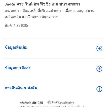
Ja-Ru จารุ วินด์ อัพ ฟิชชิ่ง เกม ขนาดพกพา
เกมตกปลา มีแม่เหล็กที่บริเวณปากปลา เพื่อความสนุกสนาน
เพลิดเพลิน และฝึกทักษะพัฒนาการ
สินค้า# 891085
ข้อมูลเพิ่มเติม
ข้อมูลการจัดส่ง
การคืนเงิน & ส่งคืน