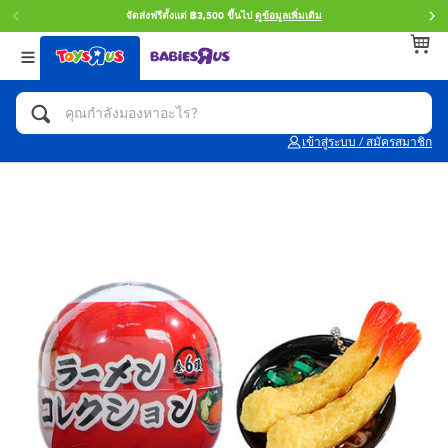
จัดส่งฟรีตั้งแต่ ฿3,500 ขึ้นไป
ดูข้อมูลเพิ่มเติม
กลับ
กลับ
กลับ
หมวดหมู่
แบรนด์
Age
ดูทั้งหมด
แอคชั่นฟิกเกอร์ และการสวมบทบาทเป็นฮีโร่
Toy Story ทอย สตอรี่
0~2 ปี
เข้าสู่ระบบ / สมัครสมาชิก
จักรยาน สกู๊ตเตอร์ และรถขาไถ
Super Mario ซูเปอร์ มาริโอ้
3~4 ปี
ตัวต่อและ LEGO
Star Wars
5~7 ปี
รถของเล่น, รถบรรทุกของเล่น, รถไฟของเล่น
LEGOเลโก้
8~11 ปี
และรีโมทบังคับ
กิจกรรมและงานคราฟท์
Blokees บล็อคคีส์
12~14 ปี
ตุ๊กตาและของสะสม
Zuru ซูรู
14+ ปี