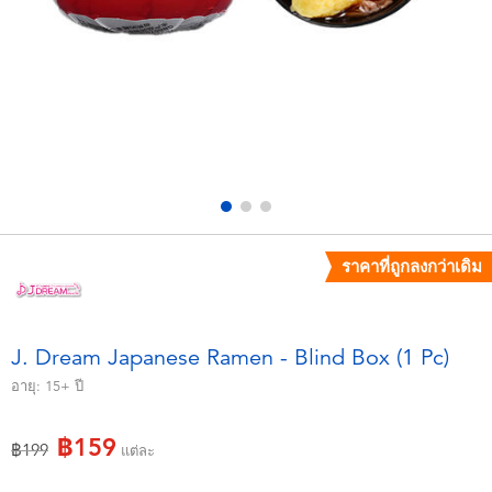
อุปกรณ์อิเล็คทรอนิกส์
X-Shot
เกมและพัซเซิล
playpop
ของเล่นเพื่อการเรียนรู้
Barbie บาร์บี้
กิจกรรมกลางแจ้งและกีฬา
Disney ดิสนีย์
ปาร์ตี้
Marvel มาร์เวล
ราคาที่ถูกลงกว่าเดิม
อุปกรณ์แต่งตัวและการสวมบทบาท
Hot Wheels ฮ็อตวีลส์
J. Dream Japanese Ramen - Blind Box (1 Pc)
ของเล่นนุ่มนิ่ม
อายุ:
15+
ปี
฿159
ไอเทมฤดูร้อน
ลดราคาจาก
ถึง
฿199
แต่ละ