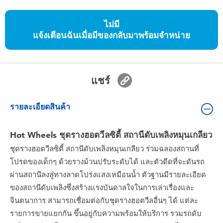
ของเล่นสำหรับเด็กทารกและวัยหัดเดิน
ไม่มี
แจ้งเตือนฉันเมื่อมีของกลับมาพร้อมจำหน่าย
แบตเตอรี่
Nintendo Switch
แชร์
กล่องสุ่ม
รายละเอียดสินค้า
ตัวละครเพี่อการสะสม
Hot Wheels ชุดรางฮอตวีลซิตี้ สถานีดับเพลิงหมุนเกลียว
ชุดรางฮอตวีลซิตี้ สถานีดับเพลิงหมุนเกลียว ร่วมฉลองสถานที่
แกดเจ็ต
โปรดของเด็กๆ ด้วยรางม้วนปรับระดับได้ และตัวดีดที่จะดันรถ
ผ่านสถานีลงสู่ทางลาดโปร่งแสงเหมือนน้ำ ตัวฐานมีรายละเอียด
ของสถานีดับเพลิงซึ่งสร้างแรงบันดาลใจในการเล่าเรื่องและ
จินตนาการ สามารถเชื่อมต่อกับชุดรางฮอตวีลอื่นๆ ได้ แต่ละ
รายการขายแยกกัน ขึ้นอยู่กับความพร้อมให้บริการ รวมรถดับ