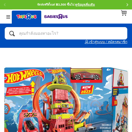
จัดส่งฟรีตั้งแต่ ฿3,500 ขึ้นไป
ดูข้อมูลเพิ่มเติม
กลับ
กลับ
กลับ
หมวดหมู่
แบรนด์
Age
ดูทั้งหมด
แอคชั่นฟิกเกอร์ และการสวมบทบาทเป็นฮีโร่
Toy Story ทอย สตอรี่
0~2 ปี
เข้าสู่ระบบ / สมัครสมาชิก
จักรยาน สกู๊ตเตอร์ และรถขาไถ
Super Mario ซูเปอร์ มาริโอ้
3~4 ปี
ตัวต่อและ LEGO
Star Wars
5~7 ปี
รถของเล่น, รถบรรทุกของเล่น, รถไฟของเล่น
LEGOเลโก้
8~11 ปี
และรีโมทบังคับ
กิจกรรมและงานคราฟท์
Blokees บล็อคคีส์
12~14 ปี
ตุ๊กตาและของสะสม
Zuru ซูรู
14+ ปี