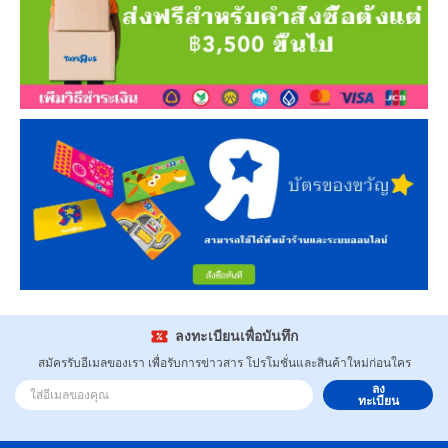
ลงทะเบียนเพื่อบันทึก
สมัครรับอีเมลของเรา เพื่อรับการข่าวสาร โปรโมชั่นและสินค้าใหม่ก่อนใคร
ลง
ทะเบียน