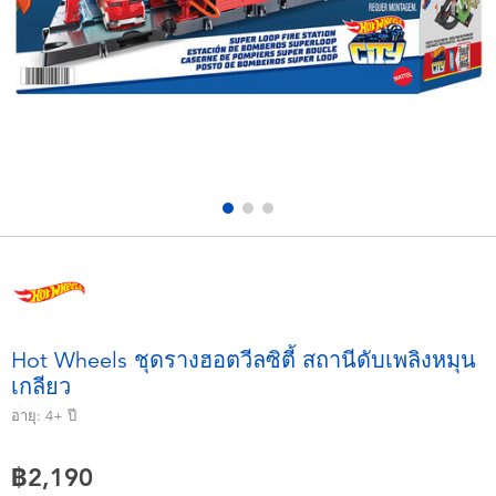
อุปกรณ์อิเล็คทรอนิกส์
X-Shot
เกมและพัซเซิล
playpop
ของเล่นเพื่อการเรียนรู้
Barbie บาร์บี้
กิจกรรมกลางแจ้งและกีฬา
Disney ดิสนีย์
ปาร์ตี้
Marvel มาร์เวล
อุปกรณ์แต่งตัวและการสวมบทบาท
Hot Wheels ฮ็อตวีลส์
Hot Wheels ชุดรางฮอตวีลซิตี้ สถานีดับเพลิงหมุน
เกลียว
ของเล่นนุ่มนิ่ม
อายุ:
4+
ปี
ไอเทมฤดูร้อน
฿2,190