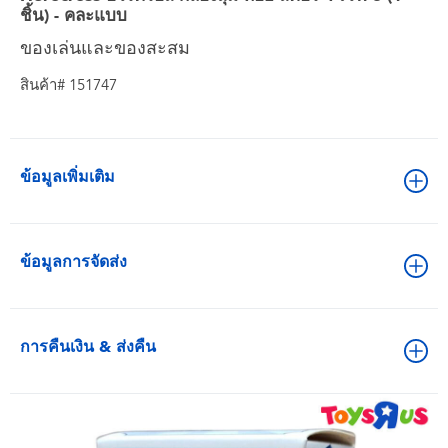
ชิ้น) - คละแบบ
ของเล่นและของสะสม
สินค้า# 151747
ข้อมูลเพิ่มเติม
ข้อมูลการจัดส่ง
การคืนเงิน & ส่งคืน