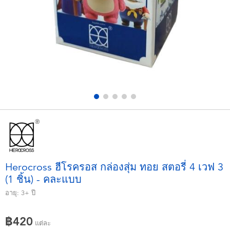
อุปกรณ์อิเล็คทรอนิกส์
X-Shot
เกมและพัซเซิล
playpop
ของเล่นเพื่อการเรียนรู้
Barbie บาร์บี้
กิจกรรมกลางแจ้งและกีฬา
Disney ดิสนีย์
ปาร์ตี้
Marvel มาร์เวล
อุปกรณ์แต่งตัวและการสวมบทบาท
Hot Wheels ฮ็อตวีลส์
Herocross ฮีโรครอส กล่องสุ่ม ทอย สตอรี่ 4 เวฟ 3
(1 ชิ้น) - คละแบบ
ของเล่นนุ่มนิ่ม
อายุ:
3+
ปี
ไอเทมฤดูร้อน
฿420
แต่ละ