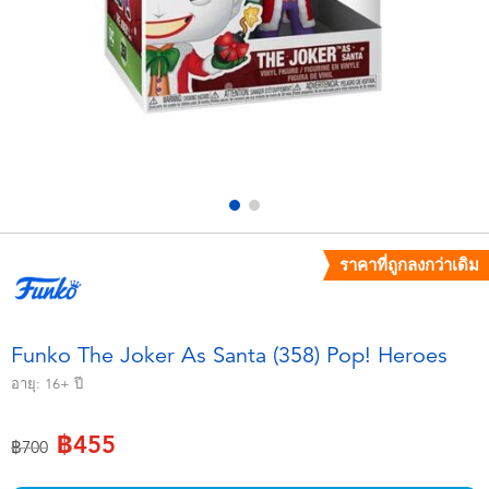
อุปกรณ์อิเล็คทรอนิกส์
X-Shot
เกมและพัซเซิล
playpop
ของเล่นเพื่อการเรียนรู้
Barbie บาร์บี้
กิจกรรมกลางแจ้งและกีฬา
Disney ดิสนีย์
ปาร์ตี้
Marvel มาร์เวล
ราคาที่ถูกลงกว่าเดิม
อุปกรณ์แต่งตัวและการสวมบทบาท
Hot Wheels ฮ็อตวีลส์
Funko The Joker As Santa (358) Pop! Heroes
ของเล่นนุ่มนิ่ม
อายุ:
16+
ปี
฿455
ไอเทมฤดูร้อน
ลดราคาจาก
ถึง
฿700