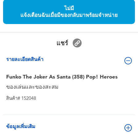
ของเล่นสำหรับเด็กทารกและวัยหัดเดิน
ไม่มี
แจ้งเตือนฉันเมื่อมีของกลับมาพร้อมจำหน่าย
แบตเตอรี่
Nintendo Switch
แชร์
กล่องสุ่ม
รายละเอียดสินค้า
ตัวละครเพี่อการสะสม
Funko The Joker As Santa (358) Pop! Heroes
ของเล่นและของสะสม
แกดเจ็ต
สินค้า# 152048
ข้อมูลเพิ่มเติม