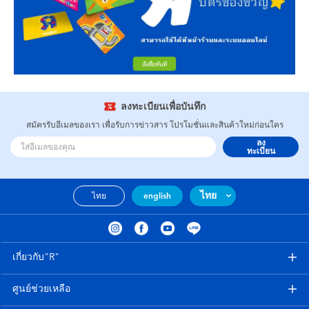
ลงทะเบียนเพื่อบันทึก
สมัครรับอีเมลของเรา เพื่อรับการข่าวสาร โปรโมชั่นและสินค้าใหม่ก่อนใคร
ลง
ทะเบียน
ไทย
ไทย
english
เกี่ยวกับ"R"
ศูนย์ช่วยเหลือ