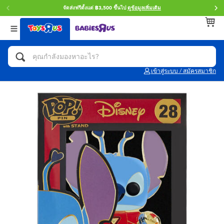
จัดส่งฟรีตั้งแต่ ฿3,500 ขึ้นไป
ดูข้อมูลเพิ่มเติม
กลับ
กลับ
กลับ
หมวดหมู่
แบรนด์
Age
ดูทั้งหมด
แอคชั่นฟิกเกอร์ และการสวมบทบาทเป็นฮีโร่
Toy Story ทอย สตอรี่
0~2 ปี
เข้าสู่ระบบ / สมัครสมาชิก
จักรยาน สกู๊ตเตอร์ และรถขาไถ
Super Mario ซูเปอร์ มาริโอ้
3~4 ปี
ตัวต่อและ LEGO
Star Wars
5~7 ปี
รถของเล่น, รถบรรทุกของเล่น, รถไฟของเล่น
LEGOเลโก้
8~11 ปี
และรีโมทบังคับ
กิจกรรมและงานคราฟท์
Blokees บล็อคคีส์
12~14 ปี
ตุ๊กตาและของสะสม
Zuru ซูรู
14+ ปี