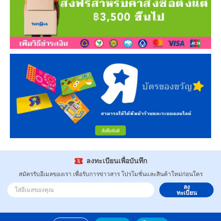
ลงทะเบียนเพื่อบันทึก
สมัครรับอีเมลของเรา เพื่อรับการข่าวสาร โปรโมชั่นและสินค้าใหม่ก่อนใคร
ลง
ทะเบียน