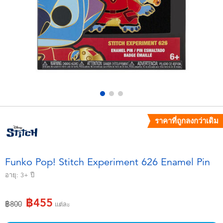
อุปกรณ์อิเล็คทรอนิกส์
X-Shot
เกมและพัซเซิล
playpop
ของเล่นเพื่อการเรียนรู้
Barbie บาร์บี้
กิจกรรมกลางแจ้งและกีฬา
Disney ดิสนีย์
ปาร์ตี้
Marvel มาร์เวล
ราคาที่ถูกลงกว่าเดิม
อุปกรณ์แต่งตัวและการสวมบทบาท
Hot Wheels ฮ็อตวีลส์
Funko Pop! Stitch Experiment 626 Enamel Pin
ของเล่นนุ่มนิ่ม
อายุ:
3+
ปี
฿455
ไอเทมฤดูร้อน
ลดราคาจาก
ถึง
฿800
แต่ละ