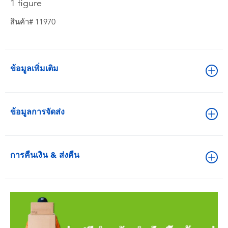
1 figure
สินค้า# 11970
ข้อมูลเพิ่มเติม
ข้อมูลการจัดส่ง
การคืนเงิน & ส่งคืน