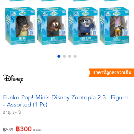
อุปกรณ์อิเล็คทรอนิกส์
X-Shot
เกมและพัซเซิล
playpop
ของเล่นเพื่อการเรียนรู้
Barbie บาร์บี้
กิจกรรมกลางแจ้งและกีฬา
Disney ดิสนีย์
ปาร์ตี้
Marvel มาร์เวล
ราคาที่ถูกลงกว่าเดิม
อุปกรณ์แต่งตัวและการสวมบทบาท
Hot Wheels ฮ็อตวีลส์
Funko Pop! Minis Disney Zootopia 2 3" Figure
- Assorted (1 Pc)
ของเล่นนุ่มนิ่ม
อายุ:
3+
ปี
ไอเทมฤดูร้อน
฿300
ลดราคาจาก
ถึง
฿589
แต่ละ