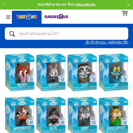
จัดส่งฟรีตั้งแต่ ฿3,500 ขึ้นไป
ดูข้อมูลเพิ่มเติม
กลับ
กลับ
กลับ
หมวดหมู่
แบรนด์
Age
ดูทั้งหมด
แอคชั่นฟิกเกอร์ และการสวมบทบาทเป็นฮีโร่
Toy Story ทอย สตอรี่
0~2 ปี
เข้าสู่ระบบ / สมัครสมาชิก
จักรยาน สกู๊ตเตอร์ และรถขาไถ
Super Mario ซูเปอร์ มาริโอ้
3~4 ปี
ตัวต่อและ LEGO
Star Wars
5~7 ปี
รถของเล่น, รถบรรทุกของเล่น, รถไฟของเล่น
LEGOเลโก้
8~11 ปี
และรีโมทบังคับ
กิจกรรมและงานคราฟท์
Blokees บล็อคคีส์
12~14 ปี
ตุ๊กตาและของสะสม
Zuru ซูรู
14+ ปี