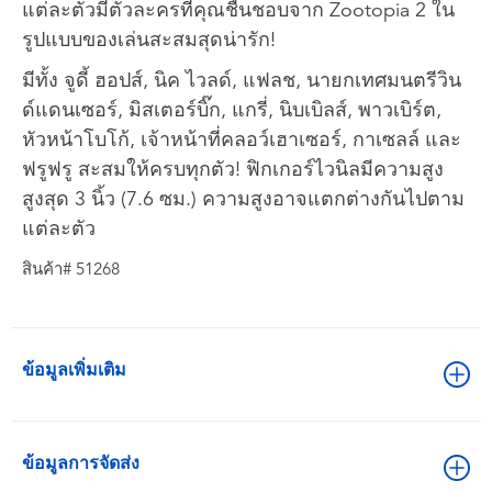
แต่ละตัวมีตัวละครที่คุณชื่นชอบจาก Zootopia 2 ใน
รูปแบบของเล่นสะสมสุดน่ารัก!
มีทั้ง จูดี้ ฮอปส์, นิค ไวลด์, แฟลช, นายกเทศมนตรีวิน
ด์แดนเซอร์, มิสเตอร์บิ๊ก, แกรี่, นิบเบิลส์, พาวเบิร์ต,
หัวหน้าโบโก้, เจ้าหน้าที่คลอว์เฮาเซอร์, กาเซลล์ และ
ฟรูฟรู สะสมให้ครบทุกตัว! ฟิกเกอร์ไวนิลมีความสูง
สูงสุด 3 นิ้ว (7.6 ซม.) ความสูงอาจแตกต่างกันไปตาม
แต่ละตัว
สินค้า# 51268
ข้อมูลเพิ่มเติม
ข้อมูลการจัดส่ง