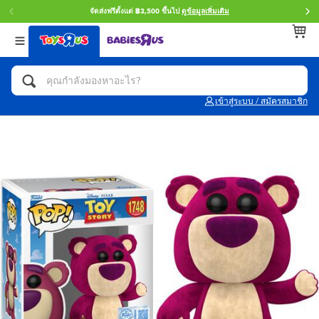
จัดส่งฟรีตั้งแต่ ฿3,500 ขึ้นไป
ดูข้อมูลเพิ่มเติม
กลับ
กลับ
กลับ
หมวดหมู่
แบรนด์
Age
ดูทั้งหมด
แอคชั่นฟิกเกอร์ และการสวมบทบาทเป็นฮีโร่
Toy Story ทอย สตอรี่
0~2 ปี
เข้าสู่ระบบ / สมัครสมาชิก
จักรยาน สกู๊ตเตอร์ และรถขาไถ
Super Mario ซูเปอร์ มาริโอ้
3~4 ปี
ตัวต่อและ LEGO
Star Wars
5~7 ปี
รถของเล่น, รถบรรทุกของเล่น, รถไฟของเล่น
LEGOเลโก้
8~11 ปี
และรีโมทบังคับ
กิจกรรมและงานคราฟท์
Blokees บล็อคคีส์
12~14 ปี
ตุ๊กตาและของสะสม
Zuru ซูรู
14+ ปี