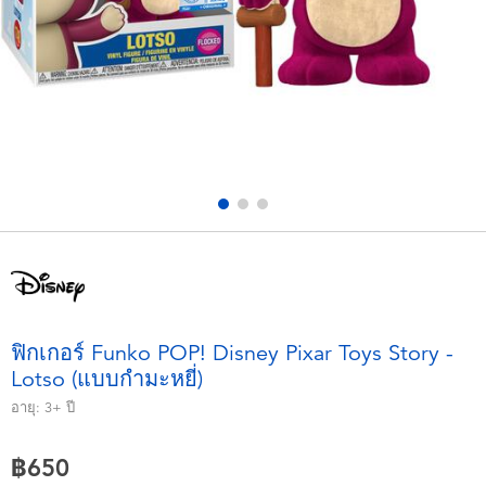
อุปกรณ์อิเล็คทรอนิกส์
X-Shot
เกมและพัซเซิล
playpop
ของเล่นเพื่อการเรียนรู้
Barbie บาร์บี้
กิจกรรมกลางแจ้งและกีฬา
Disney ดิสนีย์
ปาร์ตี้
Marvel มาร์เวล
อุปกรณ์แต่งตัวและการสวมบทบาท
Hot Wheels ฮ็อตวีลส์
ฟิกเกอร์ Funko POP! Disney Pixar Toys Story -
Lotso (แบบกำมะหยี่)
ของเล่นนุ่มนิ่ม
อายุ:
3+
ปี
ไอเทมฤดูร้อน
฿650